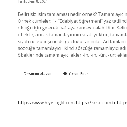
Tarih: Ekim 8, 2024
Belirtisiz isim tamlaması nedir örnek? Tamamlayıcını
Örnek cümleler: 1- “Edebiyat öğretmeni” yaz tatilinde
olduğu için gelecek haftaya randevu alabildim. Belirti
öbektir; ancak tamamlayıcının sıfatı yoktur, tamamlay
siyah ne güneşi ne de gözlüğü tanımlar. Ad tamlamas
sözcüğe tamamlayıcı, ikinci sözcüğe tamamlayıcı adı 
öbeklerinde tamamlayıcı ekler -in, -ın, -ün, -un; ekler
Belirtisiz
Devamını okuyun
Yorum Bırak
Ad
Tamlaması
Ne
Demek
https://www.hiyeroglif.com
https://keso.com.tr
https