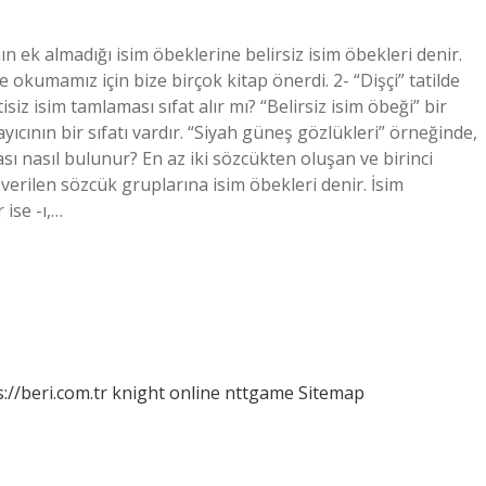
n ek almadığı isim öbeklerine belirsiz isim öbekleri denir.
 okumamız için bize birçok kitap önerdi. 2- “Dişçi” tatilde
siz isim tamlaması sıfat alır mı? “Belirsiz isim öbeği” bir
ıcının bir sıfatı vardır. “Siyah güneş gözlükleri” örneğinde,
ı nasıl bulunur? En az iki sözcükten oluşan ve birinci
verilen sözcük gruplarına isim öbekleri denir. İsim
 ise -ı,…
://beri.com.tr
knight online
nttgame
Sitemap