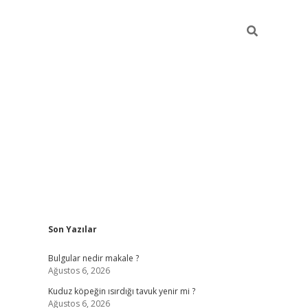
Sidebar
Son Yazılar
vdcasino g
Bulgular nedir makale ?
Ağustos 6, 2026
Kuduz köpeğin ısırdığı tavuk yenir mi ?
Ağustos 6, 2026