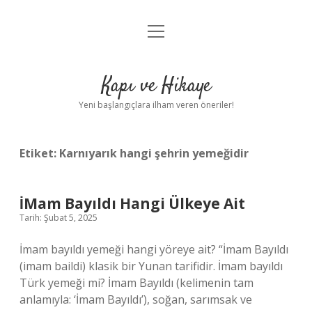
menüyü
Anasayfa
aç
Gizlilik Politikası
Kapı ve Hikaye
Yasal Uyarı
Yeni başlangıçlara ilham veren öneriler!
Hakkımızda
Etiket:
Karnıyarık hangi şehrin yemeğidir
İMam Bayıldı Hangi Ülkeye Ait
Tarih: Şubat 5, 2025
İmam bayıldı yemeği hangi yöreye ait? “İmam Bayıldı
(imam baildi) klasik bir Yunan tarifidir. İmam bayıldı
Türk yemeği mi? İmam Bayıldı (kelimenin tam
anlamıyla: ‘İmam Bayıldı’), soğan, sarımsak ve