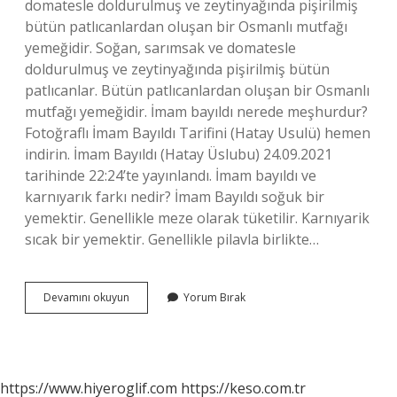
domatesle doldurulmuş ve zeytinyağında pişirilmiş
bütün patlıcanlardan oluşan bir Osmanlı mutfağı
yemeğidir. Soğan, sarımsak ve domatesle
doldurulmuş ve zeytinyağında pişirilmiş bütün
patlıcanlar. Bütün patlıcanlardan oluşan bir Osmanlı
mutfağı yemeğidir. İmam bayıldı nerede meşhurdur?
Fotoğraflı İmam Bayıldı Tarifini (Hatay Usulü) hemen
indirin. İmam Bayıldı (Hatay Üslubu) 24.09.2021
tarihinde 22:24’te yayınlandı. İmam bayıldı ve
karnıyarık farkı nedir? İmam Bayıldı soğuk bir
yemektir. Genellikle meze olarak tüketilir. Karnıyarik
sıcak bir yemektir. Genellikle pilavla birlikte…
İMam
Devamını okuyun
Yorum Bırak
Bayıldı
Hangi
Ülkeye
Ait
https://www.hiyeroglif.com
https://keso.com.tr