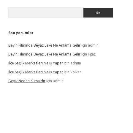
Arama
Son yorumlar
Beyin Filminde Beyaz Leke Ne Anlama Gelir
için
admin
Beyin Filminde Beyaz Leke Ne Anlama Gelir
için
Ilgaz
Ilçe Sağlık Merkezleri Ne Iş Yapar
için
admin
Ilçe Sağlık Merkezleri Ne Iş Yapar
için
Volkan
Geyik Neden Kutsaldır
için
admin
dcasino giriş