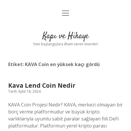
menüyü
Anasayfa
aç
Gizlilik Politikası
Kapı ve Hikaye
Yasal Uyarı
Yeni başlangıçlara ilham veren öneriler!
Hakkımızda
Etiket:
KAVA Coin en yüksek kaçı gördü
Kava Lend Coin Nedir
Tarih: Eylül 18, 2024
KAVA Coin Projesi Nedir? KAVA, merkezi olmayan bir
borç verme platformudur ve büyük kripto
varlıklarıyla uyumlu sabit paralar sağlayan fiili DeFi
platformudur. Platformun yerel kripto parası