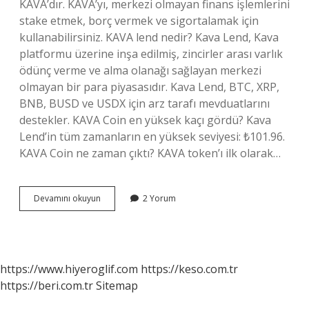
KAVA’dır. KAVA’yı, merkezi olmayan finans işlemlerini
stake etmek, borç vermek ve sigortalamak için
kullanabilirsiniz. KAVA lend nedir? Kava Lend, Kava
platformu üzerine inşa edilmiş, zincirler arası varlık
ödünç verme ve alma olanağı sağlayan merkezi
olmayan bir para piyasasıdır. Kava Lend, BTC, XRP,
BNB, BUSD ve USDX için arz tarafı mevduatlarını
destekler. KAVA Coin en yüksek kaçı gördü? Kava
Lend’in tüm zamanların en yüksek seviyesi: ₺101.96.
KAVA Coin ne zaman çıktı? KAVA token’ı ilk olarak…
Kava
Devamını okuyun
2 Yorum
Lend
Coin
Nedir
https://www.hiyeroglif.com
https://keso.com.tr
https://beri.com.tr
Sitemap