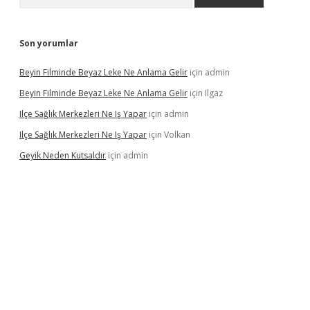
Son yorumlar
Beyin Filminde Beyaz Leke Ne Anlama Gelir
için
admin
Beyin Filminde Beyaz Leke Ne Anlama Gelir
için
Ilgaz
Ilçe Sağlık Merkezleri Ne Iş Yapar
için
admin
Ilçe Sağlık Merkezleri Ne Iş Yapar
için
Volkan
Geyik Neden Kutsaldır
için
admin
dcasino giriş