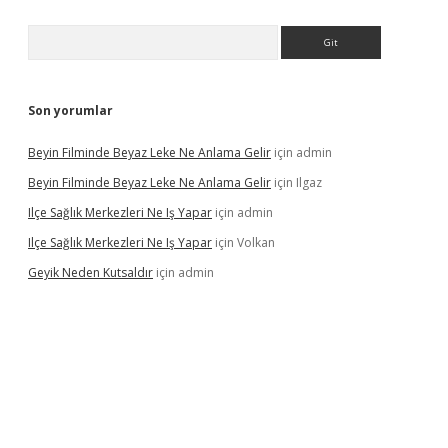
Arama
Son yorumlar
Beyin Filminde Beyaz Leke Ne Anlama Gelir
için
admin
Beyin Filminde Beyaz Leke Ne Anlama Gelir
için
Ilgaz
Ilçe Sağlık Merkezleri Ne Iş Yapar
için
admin
Ilçe Sağlık Merkezleri Ne Iş Yapar
için
Volkan
Geyik Neden Kutsaldır
için
admin
dcasino giriş