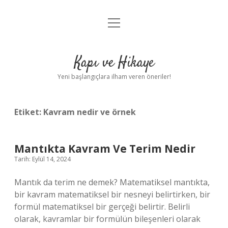
menüyü
Anasayfa
aç
Gizlilik Politikası
Kapı ve Hikaye
Yasal Uyarı
Yeni başlangıçlara ilham veren öneriler!
Hakkımızda
Etiket:
Kavram nedir ve örnek
Mantıkta Kavram Ve Terim Nedir
Tarih: Eylül 14, 2024
Mantık da terim ne demek? Matematiksel mantıkta,
bir kavram matematiksel bir nesneyi belirtirken, bir
formül matematiksel bir gerçeği belirtir. Belirli
olarak, kavramlar bir formülün bileşenleri olarak