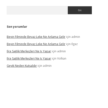
Arama
Son yorumlar
Beyin Filminde Beyaz Leke Ne Anlama Gelir
için
admin
Beyin Filminde Beyaz Leke Ne Anlama Gelir
için
Ilgaz
Ilçe Sağlık Merkezleri Ne Iş Yapar
için
admin
Ilçe Sağlık Merkezleri Ne Iş Yapar
için
Volkan
Geyik Neden Kutsaldır
için
admin
dcasino giriş