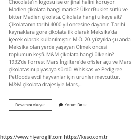
Chocolate’ın logosu ise orijinal halini koruyor.
Madlen çikolata hangi marka? ÜlkerBuklet sütlü ve
bitter Madlen çikolata. Çikolata hangi ülkeye ait?
Çikolatanın tarihi 4000 yıl öncesine dayanır. Tarihi
kaynaklara göre çikolata ilk olarak Meksika’da
içecek olarak kullanılmıştır. M.Ö. 20. yüzyılda şu anda
Meksika olan yerde yaşayan Olmek öncesi
toplumun keşfi. M&M çikolata hangi ülkenin?
1932’de Forrest Mars İngiltere’de ofisler açtı ve Mars
çikolatasını piyasaya sürdü. Whiskas ve Pedigree
Petfoods evcil hayvanlar için ürünler mevcuttur.
M&M çikolata drajesiyle Mars,…
Madlen
Devamını okuyun
Yorum Bırak
Çikolata
Hangi
Ülkenin
https://www.hiyeroglif.com
https://keso.com.tr