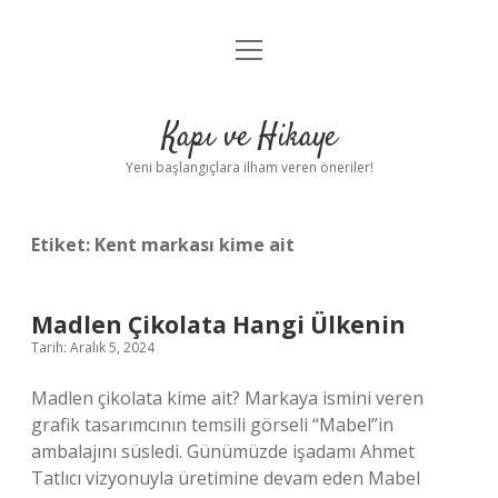
menüyü
Anasayfa
aç
Gizlilik Politikası
Kapı ve Hikaye
Yasal Uyarı
Yeni başlangıçlara ilham veren öneriler!
Hakkımızda
Etiket:
Kent markası kime ait
Madlen Çikolata Hangi Ülkenin
Tarih: Aralık 5, 2024
Madlen çikolata kime ait? Markaya ismini veren
grafik tasarımcının temsili görseli “Mabel”in
ambalajını süsledi. Günümüzde işadamı Ahmet
Tatlıcı vizyonuyla üretimine devam eden Mabel