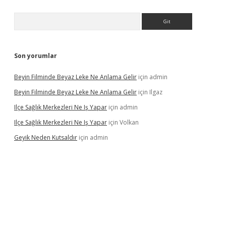
Arama
Son yorumlar
Beyin Filminde Beyaz Leke Ne Anlama Gelir
için
admin
Beyin Filminde Beyaz Leke Ne Anlama Gelir
için
Ilgaz
Ilçe Sağlık Merkezleri Ne Iş Yapar
için
admin
Ilçe Sağlık Merkezleri Ne Iş Yapar
için
Volkan
Geyik Neden Kutsaldır
için
admin
dcasino giriş