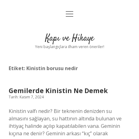
menüyü
Anasayfa
aç
Gizlilik Politikası
Kapı ve Hikaye
Yasal Uyarı
Yeni başlangıçlara ilham veren öneriler!
Hakkımızda
Etiket:
Kinistin borusu nedir
Gemilerde Kinistin Ne Demek
Tarih: Kasım 7, 2024
Kinistin valfı nedir? Bir teknenin denizden su
almasını sağlayan, su hattının altında bulunan ve
ihtiyaç halinde açılıp kapatılabilen vana. Geminin
kıçına ne denir? Geminin arkası “kıç” olarak