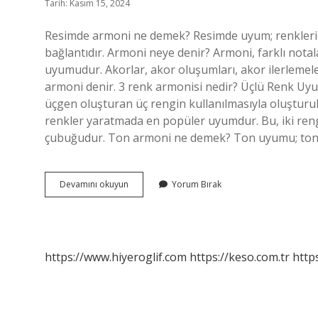
Tarih: Kasım 15, 2024
Resimde armoni ne demek? Resimde uyum; renklerin u
bağlantıdır. Armoni neye denir? Armoni, farklı notal
uyumudur. Akorlar, akor oluşumları, akor ilerlemeleri
armoni denir. 3 renk armonisi nedir? Üçlü Renk Uyum
üçgen oluşturan üç rengin kullanılmasıyla oluşturul
renkler yaratmada en popüler uyumdur. Bu, iki reng
çubuğudur. Ton armoni ne demek? Ton uyumu; tonal 
Armoni
Devamını okuyun
Yorum Bırak
Ne
Demek
Görsel
https://www.hiyeroglif.com
https://keso.com.tr
https