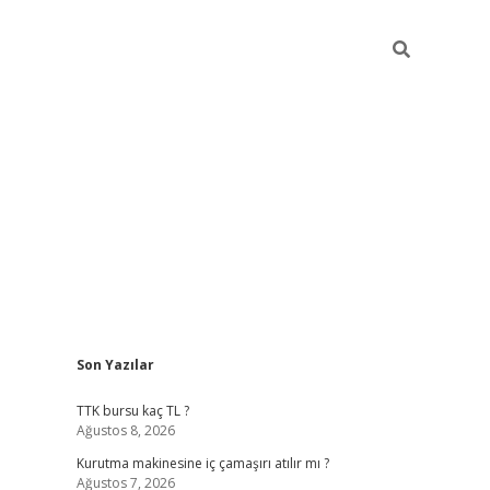
Sidebar
Son Yazılar
vdcasino gi
TTK bursu kaç TL ?
Ağustos 8, 2026
Kurutma makinesine iç çamaşırı atılır mı ?
Ağustos 7, 2026