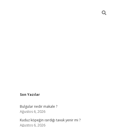
Sidebar
Son Yazılar
vdcasino gi
Bulgular nedir makale ?
Ağustos 6, 2026
Kuduz köpeğin ısırdığı tavuk yenir mi ?
Ağustos 6, 2026