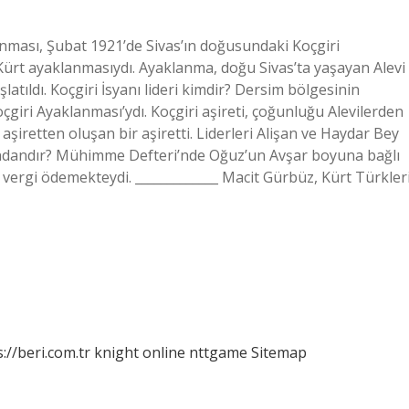
anması, Şubat 1921’de Sivas’ın doğusundaki Koçgiri
Kürt ayaklanmasıydı. Ayaklanma, doğu Sivas’ta yaşayan Alevi
latıldı. Koçgiri İsyanı lideri kimdir? Dersim bölgesinin
çgiri Ayaklanması’ydı. Koçgiri aşireti, çoğunluğu Alevilerden
şiretten oluşan bir aşiretti. Liderleri Alişan ve Haydar Bey
yundandır? Mühimme Defteri’nde Oğuz’un Avşar boyuna bağlı
 vergi ödemekteydi. _____________ Macit Gürbüz, Kürt Türkleri
://beri.com.tr
knight online
nttgame
Sitemap