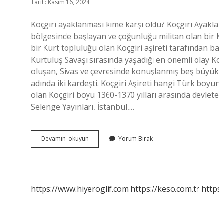
Tarih: Kasım 16, 2024
Koçgiri ayaklanması kime karşı oldu? Koçgiri Ayakl
bölgesinde başlayan ve çoğunluğu militan olan bir 
bir Kürt topluluğu olan Koçgiri aşireti tarafından baş
Kurtuluş Savaşı sırasında yaşadığı en önemli olay Ko
oluşan, Sivas ve çevresinde konuşlanmış beş büyük a
adında iki kardeşti. Koçgiri Aşireti hangi Türk bo
olan Koçgiri boyu 1360-1370 yılları arasında devlete
Selenge Yayınları, İstanbul,…
Koçgiri
Devamını okuyun
Yorum Bırak
İSyanı
Kime
Karşı
https://www.hiyeroglif.com
https://keso.com.tr
https