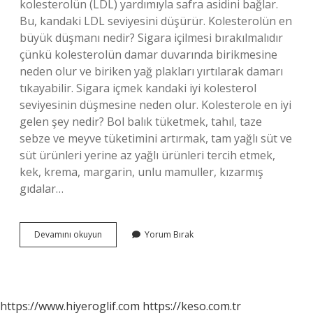
kolesterolün (LDL) yardımıyla safra asidini bağlar.
Bu, kandaki LDL seviyesini düşürür. Kolesterolün en
büyük düşmanı nedir? Sigara içilmesi bırakılmalıdır
çünkü kolesterolün damar duvarında birikmesine
neden olur ve biriken yağ plakları yırtılarak damarı
tıkayabilir. Sigara içmek kandaki iyi kolesterol
seviyesinin düşmesine neden olur. Kolesterole en iyi
gelen şey nedir? Bol balık tüketmek, tahıl, taze
sebze ve meyve tüketimini artırmak, tam yağlı süt ve
süt ürünleri yerine az yağlı ürünleri tercih etmek,
kek, krema, margarin, unlu mamuller, kızarmış
gıdalar…
Kolesterol
Devamını okuyun
Yorum Bırak
Düşmanı
Nedir
https://www.hiyeroglif.com
https://keso.com.tr