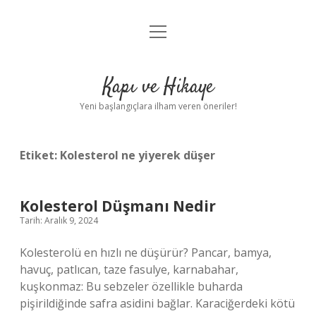
menüyü
Anasayfa
aç
Gizlilik Politikası
Kapı ve Hikaye
Yasal Uyarı
Yeni başlangıçlara ilham veren öneriler!
Hakkımızda
Etiket:
Kolesterol ne yiyerek düşer
Kolesterol Düşmanı Nedir
Tarih: Aralık 9, 2024
Kolesterolü en hızlı ne düşürür? Pancar, bamya,
havuç, patlıcan, taze fasulye, karnabahar,
kuşkonmaz: Bu sebzeler özellikle buharda
pişirildiğinde safra asidini bağlar. Karaciğerdeki kötü