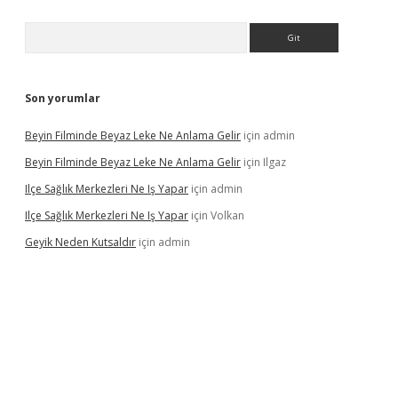
Arama
Son yorumlar
Beyin Filminde Beyaz Leke Ne Anlama Gelir
için
admin
Beyin Filminde Beyaz Leke Ne Anlama Gelir
için
Ilgaz
Ilçe Sağlık Merkezleri Ne Iş Yapar
için
admin
Ilçe Sağlık Merkezleri Ne Iş Yapar
için
Volkan
Geyik Neden Kutsaldır
için
admin
dcasino giriş