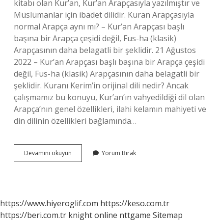
kitabı olan Kur’an, Kur’an Arapçasıyla yazılmıştır ve
Müslümanlar için ibadet dilidir. Kuran Arapçasıyla
normal Arapça aynı mı? – Kur’an Arapçası başlı
başına bir Arapça çeşidi değil, Fus-ha (klasik)
Arapçasının daha belagatli bir şeklidir. 21 Ağustos
2022 – Kur’an Arapçası başlı başına bir Arapça çeşidi
değil, Fus-ha (klasik) Arapçasının daha belagatli bir
şeklidir. Kuranı Kerim’in orijinal dili nedir? Ancak
çalışmamız bu konuyu, Kur’an’ın vahyedildiği dil olan
Arapça’nın genel özellikleri, ilahi kelamın mahiyeti ve
din dilinin özellikleri bağlamında…
Kuran
Devamını okuyun
Yorum Bırak
Arapçası
Hangisi
https://www.hiyeroglif.com
https://keso.com.tr
https://beri.com.tr
knight online
nttgame
Sitemap