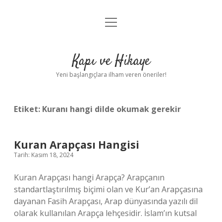
menüyü
Anasayfa
aç
Gizlilik Politikası
Kapı ve Hikaye
Yasal Uyarı
Yeni başlangıçlara ilham veren öneriler!
Hakkımızda
Etiket:
Kuranı hangi dilde okumak gerekir
Kuran Arapçası Hangisi
Tarih: Kasım 18, 2024
Kuran Arapçası hangi Arapça? Arapçanın
standartlaştırılmış biçimi olan ve Kur’an Arapçasına
dayanan Fasih Arapçası, Arap dünyasında yazılı dil
olarak kullanılan Arapça lehçesidir. İslam’ın kutsal