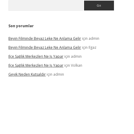
Arama
Son yorumlar
Beyin Filminde Beyaz Leke Ne Anlama Gelir
için
admin
Beyin Filminde Beyaz Leke Ne Anlama Gelir
için
Ilgaz
Ilçe Sağlık Merkezleri Ne Iş Yapar
için
admin
Ilçe Sağlık Merkezleri Ne Iş Yapar
için
Volkan
Geyik Neden Kutsaldır
için
admin
casino giriş