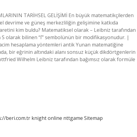
RAMLARININ TARİHSEL GELİŞİMİ En büyük matematikçilerden
msel devrime ve güneş merkezliliğin gelişimine katkıda
şaretini kim buldu? Matematiksel olarak – Leibniz tarafından
un S olarak bilinen “ſ” sembolünün bir modifikasyonudur. |
 hacim hesaplama yöntemleri antik Yunan matematiğine
nda, bir eğrinin altındaki alanı sonsuz küçük dikdörtgenlerin
tfried Wilhelm Leibniz tarafından bağımsız olarak formüle
://beri.com.tr
knight online
nttgame
Sitemap