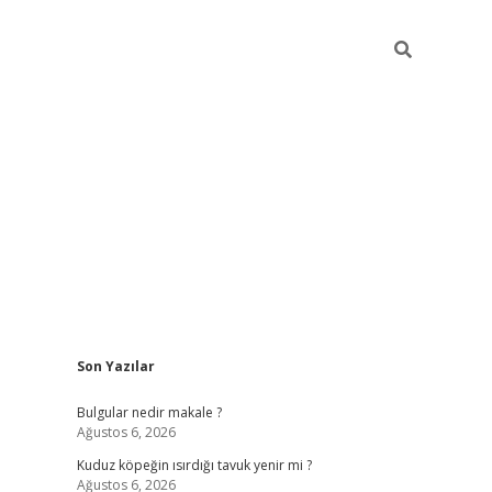
Sidebar
Son Yazılar
vdcasino g
Bulgular nedir makale ?
Ağustos 6, 2026
Kuduz köpeğin ısırdığı tavuk yenir mi ?
Ağustos 6, 2026