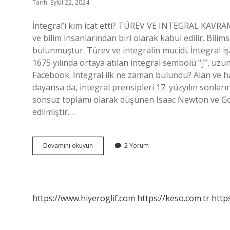
Tarih: Eylül 22, 2024
İntegral’i kim icat etti? TÜREV VE INTEGRAL KAV
ve bilim insanlarından biri olarak kabul edilir. Bili
bulunmuştur. Türev ve integralin mucidi. İntegral i
1675 yılında ortaya atılan integral sembolü “∫”, uz
Facebook. İntegral ilk ne zaman bulundu? Alan ve
dayansa da, integral prensipleri 17. yüzyılın sonları
sonsuz toplamı olarak düşünen Isaac Newton ve Got
edilmiştir.…
İNtegrali
Devamını okuyun
2 Yorum
Bulan
Kimdir
https://www.hiyeroglif.com
https://keso.com.tr
https