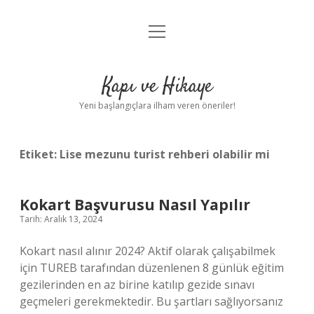
menüyü
Anasayfa
aç
Gizlilik Politikası
Kapı ve Hikaye
Yasal Uyarı
Yeni başlangıçlara ilham veren öneriler!
Hakkımızda
Etiket:
Lise mezunu turist rehberi olabilir mi
Kokart Başvurusu Nasıl Yapılır
Tarih: Aralık 13, 2024
Kokart nasıl alınır 2024? Aktif olarak çalışabilmek
için TUREB tarafından düzenlenen 8 günlük eğitim
gezilerinden en az birine katılıp gezide sınavı
geçmeleri gerekmektedir. Bu şartları sağlıyorsanız