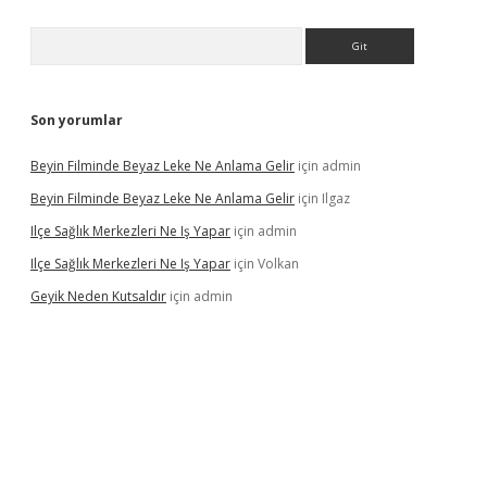
Arama
Son yorumlar
Beyin Filminde Beyaz Leke Ne Anlama Gelir
için
admin
Beyin Filminde Beyaz Leke Ne Anlama Gelir
için
Ilgaz
Ilçe Sağlık Merkezleri Ne Iş Yapar
için
admin
Ilçe Sağlık Merkezleri Ne Iş Yapar
için
Volkan
Geyik Neden Kutsaldır
için
admin
dcasino giriş