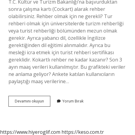
T.C. Kültür ve Turizm Bakanlığı’na başvurduktan
sonra çalışma kartı (Cockart) alarak rehber
olabilirsiniz. Rehber olmak için ne gerekli? Tur
rehberi olmak için üniversitelerde turizm rehberliği
veya turist rehberliği bölümünden mezun olmak
gerekir. Ayrıca yabancı dil, özellikle İngilizce
gerektiğinden dil eğitimi alınmalıdır. Ayrıca bu
mesleği icra etmek için turist rehberi sertifikası
gereklidir. Kokartlı rehber ne kadar kazanır? Son 3
ayın maaş verileri kullanılmıştır. Bu grafikteki veriler
ne anlama geliyor? Ankete katılan kullanıcıların
paylaştığı maaş verilerine…
Kokart
Devamını okuyun
Yorum Bırak
Başvurusu
Nasıl
Yapılır
https://www.hiyeroglif.com
https://keso.com.tr