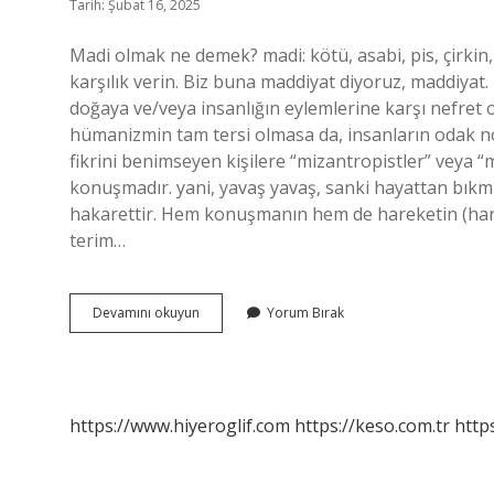
Tarih: Şubat 16, 2025
Madi olmak ne demek? madi: kötü, asabi, pis, çirkin, 
karşılık verin. Biz buna maddiyat diyoruz, maddiyat
doğaya ve/veya insanlığın eylemlerine karşı nefret o
hümanizmin tam tersi olmasa da, insanların odak nok
fikrini benimseyen kişilere “mizantropistler” veya “
konuşmadır. yani, yavaş yavaş, sanki hayattan bıkmı
hakarettir. Hem konuşmanın hem de hareketin (hareke
terim…
Madi
Devamını okuyun
Yorum Bırak
Insan
Ne
Demek
https://www.hiyeroglif.com
https://keso.com.tr
https