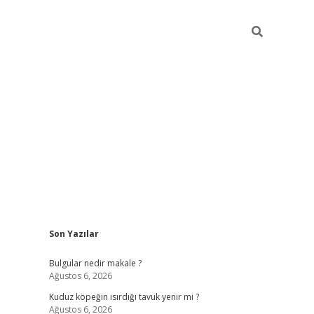
Sidebar
Son Yazılar
vdcasino gi
Bulgular nedir makale ?
Ağustos 6, 2026
Kuduz köpeğin ısırdığı tavuk yenir mi ?
Ağustos 6, 2026