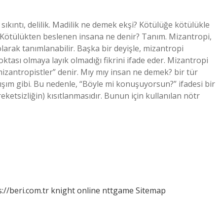
sıkıntı, delilik. Madilik ne demek ekşi? Kötülüğe kötülükle
. Kötülükten beslenen insana ne denir? Tanım. Mizantropi,
larak tanımlanabilir. Başka bir deyişle, mizantropi
tası olmaya layık olmadığı fikrini ifade eder. Mizantropi
mizantropistler” denir. Mıy mıy insan ne demek? bir tür
şım gibi. Bu nedenle, “Böyle mi konuşuyorsun?” ifadesi bir
tsizliğin) kısıtlanmasıdır. Bunun için kullanılan nötr
://beri.com.tr
knight online
nttgame
Sitemap