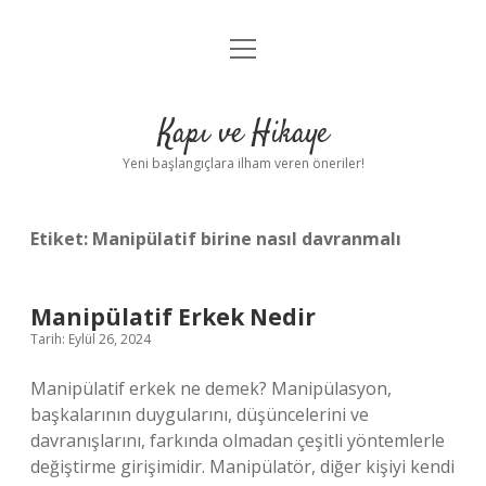
menüyü
Anasayfa
aç
Gizlilik Politikası
Kapı ve Hikaye
Yasal Uyarı
Yeni başlangıçlara ilham veren öneriler!
Hakkımızda
Etiket:
Manipülatif birine nasıl davranmalı
Manipülatif Erkek Nedir
Tarih: Eylül 26, 2024
Manipülatif erkek ne demek? Manipülasyon,
başkalarının duygularını, düşüncelerini ve
davranışlarını, farkında olmadan çeşitli yöntemlerle
değiştirme girişimidir. Manipülatör, diğer kişiyi kendi