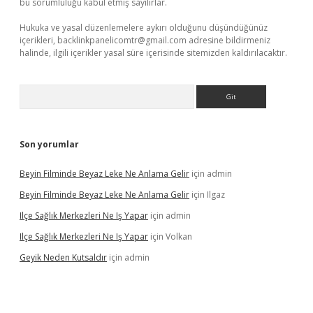
bu sorumluluğu kabul etmiş sayılırlar.
Hukuka ve yasal düzenlemelere aykırı olduğunu düşündüğünüz
içerikleri,
backlinkpanelicomtr@gmail.com
adresine bildirmeniz
halinde, ilgili içerikler yasal süre içerisinde sitemizden kaldırılacaktır.
Arama
Son yorumlar
Beyin Filminde Beyaz Leke Ne Anlama Gelir
için
admin
Beyin Filminde Beyaz Leke Ne Anlama Gelir
için
Ilgaz
Ilçe Sağlık Merkezleri Ne Iş Yapar
için
admin
Ilçe Sağlık Merkezleri Ne Iş Yapar
için
Volkan
Geyik Neden Kutsaldır
için
admin