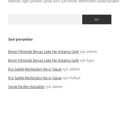
halinde, ilgili içerikler yasal süre içerisinde sitemizden kaldırılacaktır.
Arama
Son yorumlar
Beyin Filminde Beyaz Leke Ne Anlama Gelir
için
admin
Beyin Filminde Beyaz Leke Ne Anlama Gelir
için
Ilgaz
Ilçe Sağlık Merkezleri Ne Iş Yapar
için
admin
Ilçe Sağlık Merkezleri Ne Iş Yapar
için
Volkan
Geyik Neden Kutsaldır
için
admin