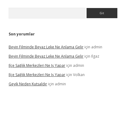
Arama
Son yorumlar
Beyin Filminde Beyaz Leke Ne Anlama Gelir
için
admin
Beyin Filminde Beyaz Leke Ne Anlama Gelir
için
Ilgaz
Ilçe Sağlık Merkezleri Ne Iş Yapar
için
admin
Ilçe Sağlık Merkezleri Ne Iş Yapar
için
Volkan
Geyik Neden Kutsaldır
için
admin
dcasino giriş