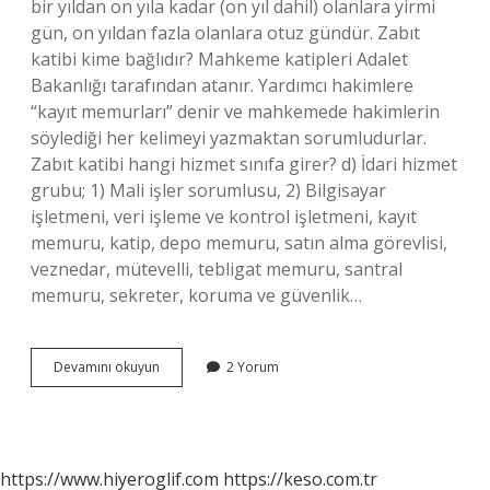
bir yıldan on yıla kadar (on yıl dahil) olanlara yirmi
gün, on yıldan fazla olanlara otuz gündür. Zabıt
katibi kime bağlıdır? Mahkeme katipleri Adalet
Bakanlığı tarafından atanır. Yardımcı hakimlere
“kayıt memurları” denir ve mahkemede hakimlerin
söylediği her kelimeyi yazmaktan sorumludurlar.
Zabıt katibi hangi hizmet sınıfa girer? d) İdari hizmet
grubu; 1) Mali işler sorumlusu, 2) Bilgisayar
işletmeni, veri işleme ve kontrol işletmeni, kayıt
memuru, katip, depo memuru, satın alma görevlisi,
veznedar, mütevelli, tebligat memuru, santral
memuru, sekreter, koruma ve güvenlik…
Zabıt
Devamını okuyun
2 Yorum
Katibi
Kimden
Izin
Alır
https://www.hiyeroglif.com
https://keso.com.tr