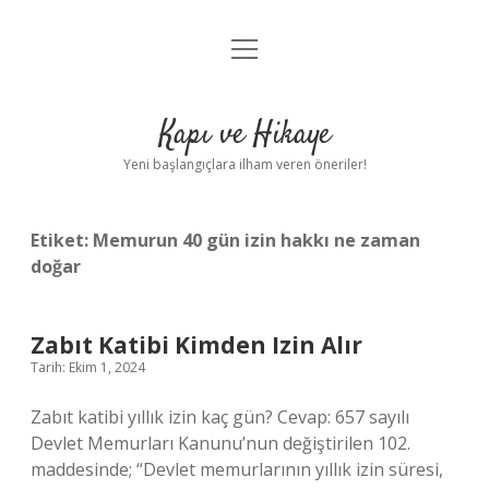
menüyü
Anasayfa
aç
Gizlilik Politikası
Kapı ve Hikaye
Yasal Uyarı
Yeni başlangıçlara ilham veren öneriler!
Hakkımızda
Etiket:
Memurun 40 gün izin hakkı ne zaman
doğar
Zabıt Katibi Kimden Izin Alır
Tarih: Ekim 1, 2024
Zabıt katibi yıllık izin kaç gün? Cevap: 657 sayılı
Devlet Memurları Kanunu’nun değiştirilen 102.
maddesinde; “Devlet memurlarının yıllık izin süresi,