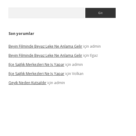
Arama
Son yorumlar
Beyin Filminde Beyaz Leke Ne Anlama Gelir
için
admin
Beyin Filminde Beyaz Leke Ne Anlama Gelir
için
Ilgaz
Ilçe Sağlık Merkezleri Ne Iş Yapar
için
admin
Ilçe Sağlık Merkezleri Ne Iş Yapar
için
Volkan
Geyik Neden Kutsaldır
için
admin
asino giriş