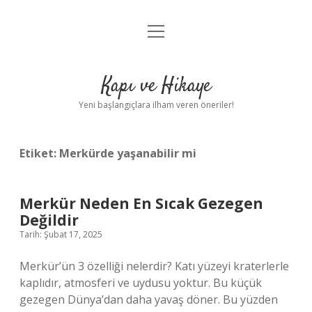
menüyü
Anasayfa
aç
Gizlilik Politikası
Kapı ve Hikaye
Yasal Uyarı
Yeni başlangıçlara ilham veren öneriler!
Hakkımızda
Etiket:
Merkürde yaşanabilir mi
Merkür Neden En Sıcak Gezegen
Değildir
Tarih: Şubat 17, 2025
Merkür’ün 3 özelliği nelerdir? Katı yüzeyi kraterlerle
kaplıdır, atmosferi ve uydusu yoktur. Bu küçük
gezegen Dünya’dan daha yavaş döner. Bu yüzden