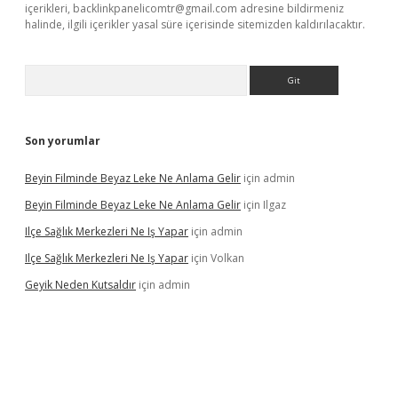
içerikleri,
backlinkpanelicomtr@gmail.com
adresine bildirmeniz
halinde, ilgili içerikler yasal süre içerisinde sitemizden kaldırılacaktır.
Arama
Son yorumlar
Beyin Filminde Beyaz Leke Ne Anlama Gelir
için
admin
Beyin Filminde Beyaz Leke Ne Anlama Gelir
için
Ilgaz
Ilçe Sağlık Merkezleri Ne Iş Yapar
için
admin
Ilçe Sağlık Merkezleri Ne Iş Yapar
için
Volkan
Geyik Neden Kutsaldır
için
admin