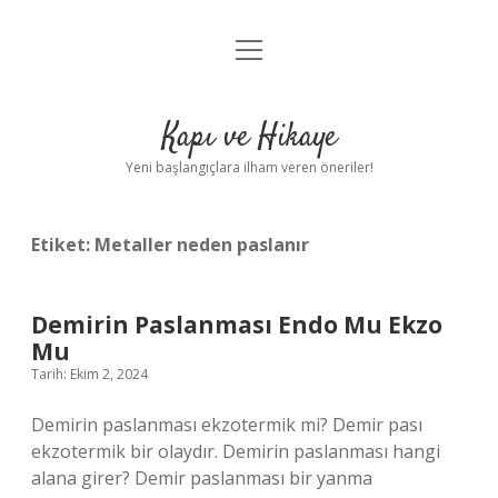
menüyü
Anasayfa
aç
Gizlilik Politikası
Kapı ve Hikaye
Yasal Uyarı
Yeni başlangıçlara ilham veren öneriler!
Hakkımızda
Etiket:
Metaller neden paslanır
Demirin Paslanması Endo Mu Ekzo
Mu
Tarih: Ekim 2, 2024
Demirin paslanması ekzotermik mi? Demir pası
ekzotermik bir olaydır. Demirin paslanması hangi
alana girer? Demir paslanması bir yanma