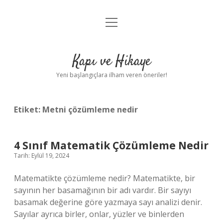
menüyü
Anasayfa
aç
Gizlilik Politikası
Kapı ve Hikaye
Yasal Uyarı
Yeni başlangıçlara ilham veren öneriler!
Hakkımızda
Etiket:
Metni çözümleme nedir
4 Sınıf Matematik Çözümleme Nedir
Tarih: Eylül 19, 2024
Matematikte çözümleme nedir? Matematikte, bir
sayının her basamağının bir adı vardır. Bir sayıyı
basamak değerine göre yazmaya sayı analizi denir.
Sayılar ayrıca birler, onlar, yüzler ve binlerden