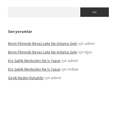
Arama
Son yorumlar
Beyin Filminde Beyaz Leke Ne Anlama Gelir
için
admin
Beyin Filminde Beyaz Leke Ne Anlama Gelir
için
Ilgaz
Ilçe Sağlık Merkezleri Ne Iş Yapar
için
admin
Ilçe Sağlık Merkezleri Ne Iş Yapar
için
Volkan
Geyik Neden Kutsaldır
için
admin
ş