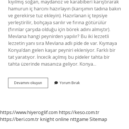
kıyılmış soğan, maydanoz ve karabiberi karıştırarak
hamurun iç harcını hazırlayın (karışımın tadına bakın
ve gerekirse tuz ekleyin). Hazırlanan iç tepsiye
yerleştirilir, bohçaya sarılır ve fırına götürülür
(fırınlar çarşıda olduğu için börek adını almıştır).
Mevlana hangi peynirden yapılır? Bu iki lezzetli
lezzetin yanı sıra Mevlana adlı pide de var. Kıymaya
Konya’dan gelen kaşar peyniri ekleniyor. Farklı bir
tat yaratıyor. İncecik açılmış bu pideler tahta bir
tahta üzerinde masanıza geliyor. Konya…
Konya
Devamını okuyun
Yorum Bırak
Böreği
Hangi
Peynirle
Yapılır
https://www.hiyeroglif.com
https://keso.com.tr
https://beri.com.tr
knight online
nttgame
Sitemap