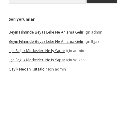
Son yorumlar
Beyin Filminde Beyaz Leke Ne Anlama Gelir
için
admin
Beyin Filminde Beyaz Leke Ne Anlama Gelir
için
Ilgaz
Ilçe Sağlık Merkezleri Ne Iş Yapar
için
admin
Ilçe Sağlık Merkezleri Ne Iş Yapar
için
Volkan
Geyik Neden Kutsaldır
için
admin
vdcasino giriş