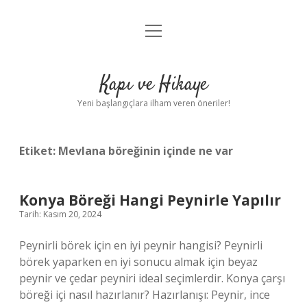
menüyü
Anasayfa
aç
Gizlilik Politikası
Kapı ve Hikaye
Yasal Uyarı
Yeni başlangıçlara ilham veren öneriler!
Hakkımızda
Etiket:
Mevlana böreğinin içinde ne var
Konya Böreği Hangi Peynirle Yapılır
Tarih: Kasım 20, 2024
Peynirli börek için en iyi peynir hangisi? Peynirli
börek yaparken en iyi sonucu almak için beyaz
peynir ve çedar peyniri ideal seçimlerdir. Konya çarşı
böreği içi nasıl hazırlanır? Hazırlanışı: Peynir, ince