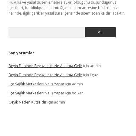
Hukuka ve yasal düzenlemelere aykırı olduğunu düşündüğünüz
içerikleri,
backlinkpanelicomtr@gmail.com
adresine bildirmeniz
halinde, ilgili içerikler yasal süre içerisinde sitemizden kaldırılacaktır.
Arama
Son yorumlar
Beyin Filminde Beyaz Leke Ne Anlama Gelir
için
admin
Beyin Filminde Beyaz Leke Ne Anlama Gelir
için
Ilgaz
Ilçe Sağlık Merkezleri Ne Iş Yapar
için
admin
Ilçe Sağlık Merkezleri Ne Iş Yapar
için
Volkan
Geyik Neden Kutsaldır
için
admin