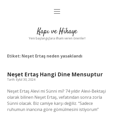
menüyü
Anasayfa
aç
Gizlilik Politikası
Kapı ve Hikaye
Yasal Uyarı
Yeni başlangıçlara ilham veren öneriler!
Hakkımızda
Etiket:
Neşet Ertaş neden yasaklandı
Neşet Ertaş Hangi Dine Mensuptur
Tarih: Eylül 30, 2024
Neşet Ertaş Alevi mi Sünni mi? 74 yıldır Alevi-Bektaşi
olarak bilinen Neşet Ertaş, vefatından sonra zorla
Sünni olacak. Biz camiye karşı değiliz. “Sadece
ruhumun inancına göre gömülmesini istiyorum”