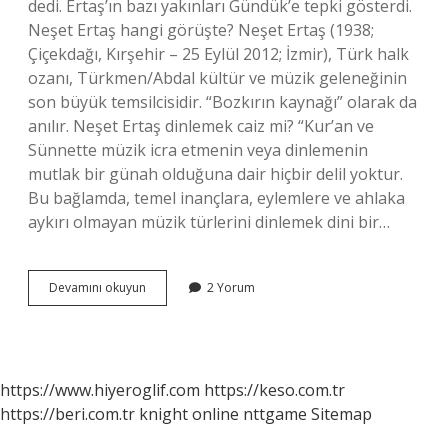
dedi. Ertaş’ın bazı yakınları Gündük’e tepki gösterdi.
Neşet Ertaş hangi görüşte? Neşet Ertaş (1938;
Çiçekdağı, Kırşehir – 25 Eylül 2012; İzmir), Türk halk
ozanı, Türkmen/Abdal kültür ve müzik geleneğinin
son büyük temsilcisidir. “Bozkırın kaynağı” olarak da
anılır. Neşet Ertaş dinlemek caiz mi? “Kur’an ve
Sünnette müzik icra etmenin veya dinlemenin
mutlak bir günah olduğuna dair hiçbir delil yoktur.
Bu bağlamda, temel inançlara, eylemlere ve ahlaka
aykırı olmayan müzik türlerini dinlemek dini bir…
Neşet
Devamını okuyun
2 Yorum
Ertaş
Hangi
Dine
Mensuptur
https://www.hiyeroglif.com
https://keso.com.tr
https://beri.com.tr
knight online
nttgame
Sitemap