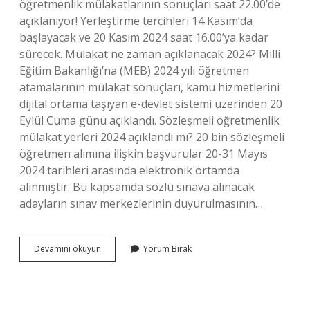
öğretmenlik mülakatlarının sonuçları saat 22.00’de
açıklanıyor! Yerleştirme tercihleri ​​14 Kasım’da
başlayacak ve 20 Kasım 2024 saat 16.00’ya kadar
sürecek. Mülakat ne zaman açıklanacak 2024? Milli
Eğitim Bakanlığı’na (MEB) 2024 yılı öğretmen
atamalarının mülakat sonuçları, kamu hizmetlerini
dijital ortama taşıyan e-devlet sistemi üzerinden 20
Eylül Cuma günü açıklandı. Sözleşmeli öğretmenlik
mülakat yerleri 2024 açıklandı mı? 20 bin sözleşmeli
öğretmen alımına ilişkin başvurular 20-31 Mayıs
2024 tarihleri ​​arasında elektronik ortamda
alınmıştır. Bu kapsamda sözlü sınava alınacak
adayların sınav merkezlerinin duyurulmasının…
2024
Devamını okuyun
Yorum Bırak
Öğretmen
Mülakat
Ne
Zaman