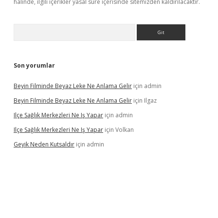
halinde, ilgili içerikler yasal süre içerisinde sitemizden kaldırılacaktır.
Arama
Son yorumlar
Beyin Filminde Beyaz Leke Ne Anlama Gelir
için
admin
Beyin Filminde Beyaz Leke Ne Anlama Gelir
için
Ilgaz
Ilçe Sağlık Merkezleri Ne Iş Yapar
için
admin
Ilçe Sağlık Merkezleri Ne Iş Yapar
için
Volkan
Geyik Neden Kutsaldır
için
admin