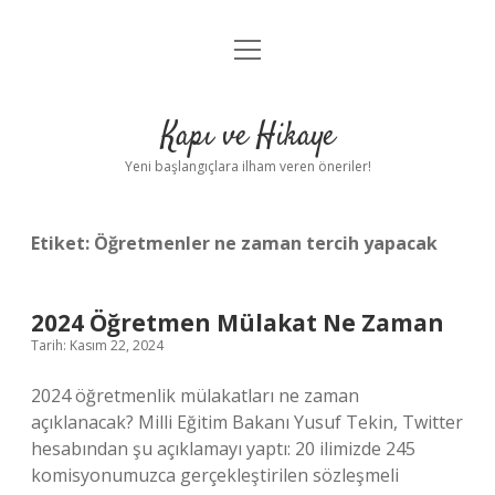
menüyü
Anasayfa
aç
Gizlilik Politikası
Kapı ve Hikaye
Yasal Uyarı
Yeni başlangıçlara ilham veren öneriler!
Hakkımızda
Etiket:
Öğretmenler ne zaman tercih yapacak
2024 Öğretmen Mülakat Ne Zaman
Tarih: Kasım 22, 2024
2024 öğretmenlik mülakatları ne zaman
açıklanacak? Milli Eğitim Bakanı Yusuf Tekin, Twitter
hesabından şu açıklamayı yaptı: 20 ilimizde 245
komisyonumuzca gerçekleştirilen sözleşmeli