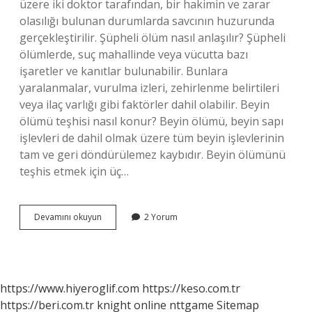
üzere iki doktor tarafından, bir hakimin ve zarar
olasılığı bulunan durumlarda savcının huzurunda
gerçekleştirilir. Şüpheli ölüm nasıl anlaşılır? Şüpheli
ölümlerde, suç mahallinde veya vücutta bazı
işaretler ve kanıtlar bulunabilir. Bunlara
yaralanmalar, vurulma izleri, zehirlenme belirtileri
veya ilaç varlığı gibi faktörler dahil olabilir. Beyin
ölümü teşhisi nasıl konur? Beyin ölümü, beyin sapı
işlevleri de dahil olmak üzere tüm beyin işlevlerinin
tam ve geri döndürülemez kaybıdır. Beyin ölümünü
teşhis etmek için üç…
Ölüm
Devamını okuyun
2 Yorum
Teşhisi
Nasıl
Konur
https://www.hiyeroglif.com
https://keso.com.tr
https://beri.com.tr
knight online
nttgame
Sitemap