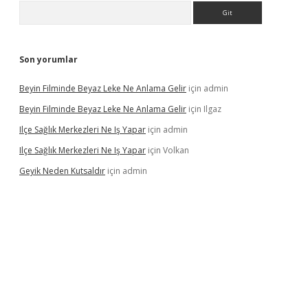
Arama
Son yorumlar
Beyin Filminde Beyaz Leke Ne Anlama Gelir
için
admin
Beyin Filminde Beyaz Leke Ne Anlama Gelir
için
Ilgaz
Ilçe Sağlık Merkezleri Ne Iş Yapar
için
admin
Ilçe Sağlık Merkezleri Ne Iş Yapar
için
Volkan
Geyik Neden Kutsaldır
için
admin
dcasino giriş