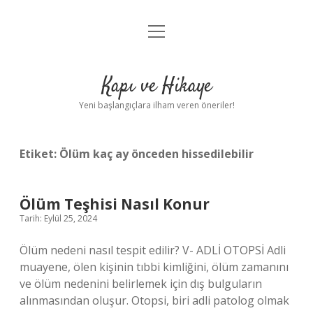
menüyü
Anasayfa
aç
Gizlilik Politikası
Kapı ve Hikaye
Yasal Uyarı
Yeni başlangıçlara ilham veren öneriler!
Hakkımızda
Etiket:
Ölüm kaç ay önceden hissedilebilir
Ölüm Teşhisi Nasıl Konur
Tarih: Eylül 25, 2024
Ölüm nedeni nasıl tespit edilir? V- ADLİ OTOPSİ Adli
muayene, ölen kişinin tıbbi kimliğini, ölüm zamanını
ve ölüm nedenini belirlemek için dış bulguların
alınmasından oluşur. Otopsi, biri adli patolog olmak