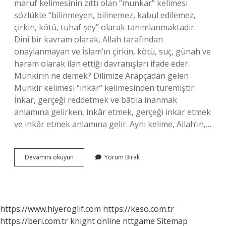
maruf kelimesinin zıttı olan “munkar” kelimesi
sözlükte “bilinmeyen, bilinemez, kabul edilemez,
çirkin, kötü, tuhaf şey” olarak tanımlanmaktadır.
Dini bir kavram olarak, Allah tarafından
onaylanmayan ve İslam’ın çirkin, kötü, suç, günah ve
haram olarak ilan ettiği davranışları ifade eder.
Münkirin ne demek? Dilimize Arapçadan gelen
Munkir kelimesi “inkar” kelimesinden türemiştir.
İnkar, gerçeği reddetmek ve bâtıla inanmak
anlamına gelirken, inkâr etmek, gerçeği inkar etmek
ve inkâr etmek anlamına gelir. Aynı kelime, Allah’ın,…
Mümkür
Devamını okuyun
Yorum Bırak
Ne
Demek
https://www.hiyeroglif.com
https://keso.com.tr
https://beri.com.tr
knight online
nttgame
Sitemap