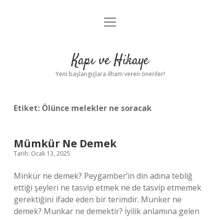
menüyü
Anasayfa
aç
Gizlilik Politikası
Kapı ve Hikaye
Yasal Uyarı
Yeni başlangıçlara ilham veren öneriler!
Hakkımızda
Etiket:
Ölünce melekler ne soracak
Mümkür Ne Demek
Tarih: Ocak 13, 2025
Minkür ne demek? Peygamber’in din adına tebliğ
ettiği şeyleri ne tasvip etmek ne de tasvip etmemek
gerektiğini ifade eden bir terimdir. Munker ne
demek? Munkar ne demektir? İyilik anlamına gelen