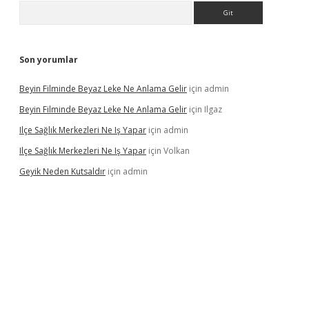
Arama
Son yorumlar
Beyin Filminde Beyaz Leke Ne Anlama Gelir
için
admin
Beyin Filminde Beyaz Leke Ne Anlama Gelir
için
Ilgaz
Ilçe Sağlık Merkezleri Ne Iş Yapar
için
admin
Ilçe Sağlık Merkezleri Ne Iş Yapar
için
Volkan
Geyik Neden Kutsaldır
için
admin
dcasino giriş