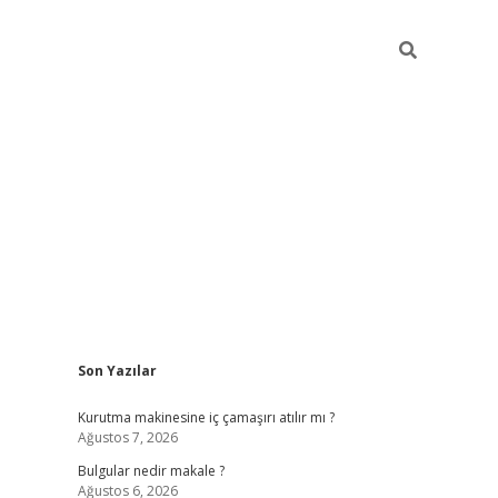
Sidebar
Son Yazılar
vdcasino 
Kurutma makinesine iç çamaşırı atılır mı ?
Ağustos 7, 2026
Bulgular nedir makale ?
Ağustos 6, 2026