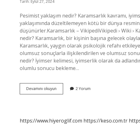
Tarih: Eylül 27, 2024
Pesimist yaklaşım nedir? Karamsarlık kavramı, iyim
yaklaşımında düzeltilemeyen kötü bir dünya resmin
düşünürler.Karamsarlık – VikipediVikipedi › Wiki › K
nedir? Karamsarlık, bir kişinin başına gelecek olayla
Karamsarlık, yaygın olarak psikolojik refahı etkileye
olumsuz sonuçlarla ilişkilendirilen ve olumsuz sonuç
nedir? İyimser kelimesi, iyimserlik olarak da adland
olumlu sonucu bekleme…
Pesimist
Devamını okuyun
2 Yorum
Bakış
Açısı
Nedir
https://www.hiyeroglif.com
https://keso.com.tr
https