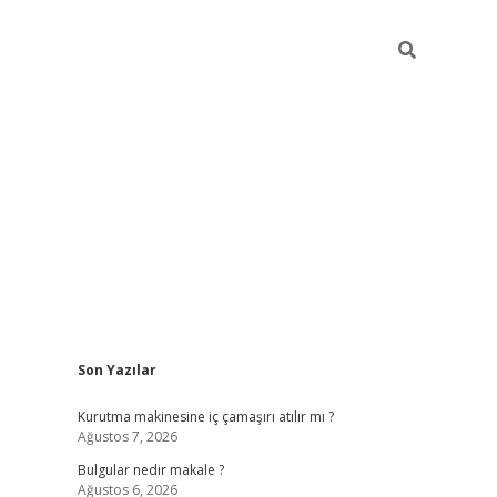
Sidebar
Son Yazılar
vdcasino g
Kurutma makinesine iç çamaşırı atılır mı ?
Ağustos 7, 2026
Bulgular nedir makale ?
Ağustos 6, 2026