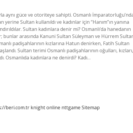
la aynı güce ve otoriteye sahipti. Osmanlı İmparatorluğu’nd
 yerine Sultan kullanıldı ve kadınlar için “Hanım”ın yanına
dırıldılar. Sultan kadınlara denir mi? Osmanlı’da hanedanın
tır; bunlar arasında Kanuni Sultan Süleyman ve Hürrem Sulta
smanlı padişahlarının kızlarına Hatun denirken, Fatih Sultan
andı. Sultan terimi Osmanlı padişahlarının oğulları, kızları
ndı. Osmanlıda kadınlara ne denirdi? Kadı…
://beri.com.tr
knight online
nttgame
Sitemap