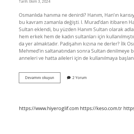
Tarih: Ekim 3, 2024
Osmanlıda hanıma ne denirdi? Hanım, Han’ın karısıy
bu kavram zamanla değişti. I. Murad’dan itibaren Han
Sultan eklendi, bu yüzden Hanım Sultan olarak adlan
hem erkek hem de kadın sultanları için kullanılmış
da yer almaktadır. Padişahın kızına ne derler? İlk O
Mehmed’in saltanatından sonra Sultan denilmeye başl
anneleri ve hatta aileleri için de kullanılmaya başla
Padişahın
Devamını okuyun
2 Yorum
Kadınlarına
Ne
Denir
https://www.hiyeroglif.com
https://keso.com.tr
https