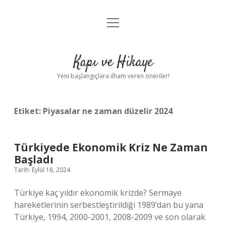
menüyü
Anasayfa
aç
Gizlilik Politikası
Kapı ve Hikaye
Yasal Uyarı
Yeni başlangıçlara ilham veren öneriler!
Hakkımızda
Etiket:
Piyasalar ne zaman düzelir 2024
Türkiyede Ekonomik Kriz Ne Zaman
Başladı
Tarih: Eylül 18, 2024
Türkiye kaç yıldır ekonomik krizde? Sermaye
hareketlerinin serbestleştirildiği 1989’dan bu yana
Türkiye, 1994, 2000-2001, 2008-2009 ve son olarak