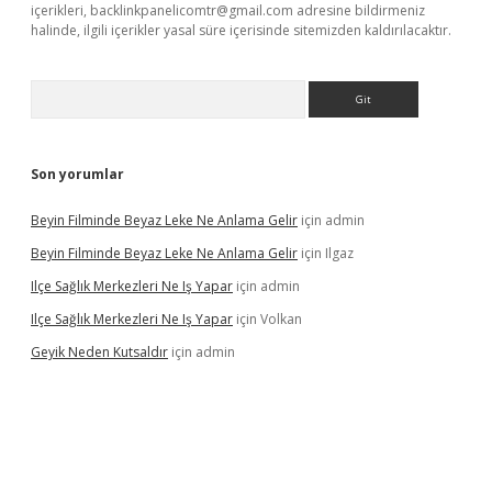
içerikleri,
backlinkpanelicomtr@gmail.com
adresine bildirmeniz
halinde, ilgili içerikler yasal süre içerisinde sitemizden kaldırılacaktır.
Arama
Son yorumlar
Beyin Filminde Beyaz Leke Ne Anlama Gelir
için
admin
Beyin Filminde Beyaz Leke Ne Anlama Gelir
için
Ilgaz
Ilçe Sağlık Merkezleri Ne Iş Yapar
için
admin
Ilçe Sağlık Merkezleri Ne Iş Yapar
için
Volkan
Geyik Neden Kutsaldır
için
admin