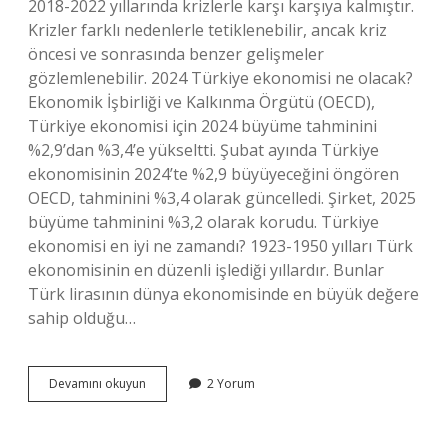
2018-2022 yıllarında krizlerle karşı karşıya kalmıştır.
Krizler farklı nedenlerle tetiklenebilir, ancak kriz
öncesi ve sonrasında benzer gelişmeler
gözlemlenebilir. 2024 Türkiye ekonomisi ne olacak?
Ekonomik İşbirliği ve Kalkınma Örgütü (OECD),
Türkiye ekonomisi için 2024 büyüme tahminini
%2,9’dan %3,4’e yükseltti. Şubat ayında Türkiye
ekonomisinin 2024’te %2,9 büyüyeceğini öngören
OECD, tahminini %3,4 olarak güncelledi. Şirket, 2025
büyüme tahminini %3,2 olarak korudu. Türkiye
ekonomisi en iyi ne zamandı? 1923-1950 yılları Türk
ekonomisinin en düzenli işlediği yıllardır. Bunlar
Türk lirasının dünya ekonomisinde en büyük değere
sahip olduğu…
Türkiyede
Devamını okuyun
2 Yorum
Ekonomik
Kriz
Ne