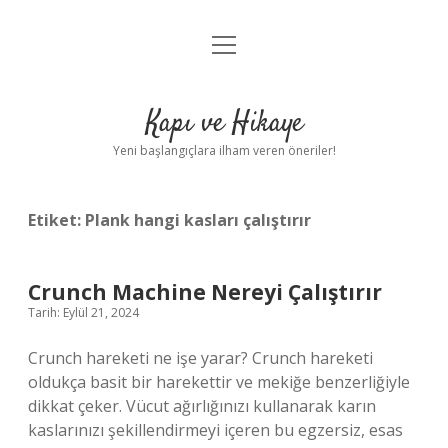
menüyü
Anasayfa
aç
Gizlilik Politikası
Kapı ve Hikaye
Yasal Uyarı
Yeni başlangıçlara ilham veren öneriler!
Hakkımızda
Etiket:
Plank hangi kasları çalıştırır
Crunch Machine Nereyi Çalıştırır
Tarih: Eylül 21, 2024
Crunch hareketi ne işe yarar? Crunch hareketi
oldukça basit bir harekettir ve mekiğe benzerliğiyle
dikkat çeker. Vücut ağırlığınızı kullanarak karın
kaslarınızı şekillendirmeyi içeren bu egzersiz, esas