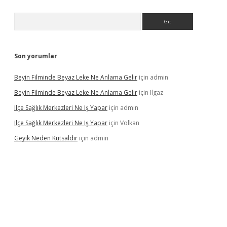
Arama
Son yorumlar
Beyin Filminde Beyaz Leke Ne Anlama Gelir
için
admin
Beyin Filminde Beyaz Leke Ne Anlama Gelir
için
Ilgaz
Ilçe Sağlık Merkezleri Ne Iş Yapar
için
admin
Ilçe Sağlık Merkezleri Ne Iş Yapar
için
Volkan
Geyik Neden Kutsaldır
için
admin
dcasino giriş