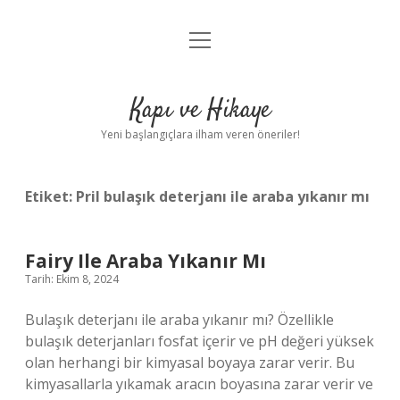
menüyü
Anasayfa
aç
Gizlilik Politikası
Kapı ve Hikaye
Yasal Uyarı
Yeni başlangıçlara ilham veren öneriler!
Hakkımızda
Etiket:
Pril bulaşık deterjanı ile araba yıkanır mı
Fairy Ile Araba Yıkanır Mı
Tarih: Ekim 8, 2024
Bulaşık deterjanı ile araba yıkanır mı? Özellikle
bulaşık deterjanları fosfat içerir ve pH değeri yüksek
olan herhangi bir kimyasal boyaya zarar verir. Bu
kimyasallarla yıkamak aracın boyasına zarar verir ve