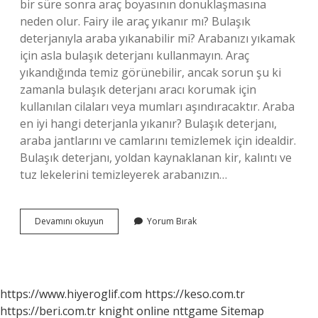
bir süre sonra araç boyasının donuklaşmasına
neden olur. Fairy ile araç yıkanır mı? Bulaşık
deterjanıyla araba yıkanabilir mi? Arabanızı yıkamak
için asla bulaşık deterjanı kullanmayın. Araç
yıkandığında temiz görünebilir, ancak sorun şu ki
zamanla bulaşık deterjanı aracı korumak için
kullanılan cilaları veya mumları aşındıracaktır. Araba
en iyi hangi deterjanla yıkanır? Bulaşık deterjanı,
araba jantlarını ve camlarını temizlemek için idealdir.
Bulaşık deterjanı, yoldan kaynaklanan kir, kalıntı ve
tuz lekelerini temizleyerek arabanızın…
Fairy
Devamını okuyun
Yorum Bırak
Ile
Araba
Yıkanır
Mı
https://www.hiyeroglif.com
https://keso.com.tr
https://beri.com.tr
knight online
nttgame
Sitemap