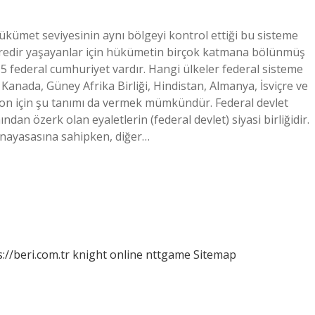
ükümet seviyesinin aynı bölgeyi kontrol ettiği bu sisteme
süredir yaşayanlar için hükümetin birçok katmana bölünmüş
5 federal cumhuriyet vardır. Hangi ülkeler federal sisteme
 Kanada, Güney Afrika Birliği, Hindistan, Almanya, İsviçre ve
syon için şu tanımı da vermek mümkündür. Federal devlet
ndan özerk olan eyaletlerin (federal devlet) siyasi birliğidir.
 anayasasına sahipken, diğer…
://beri.com.tr
knight online
nttgame
Sitemap