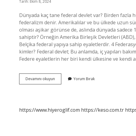
Tarih: Ekim 8, 2024
Dünyada kaç tane federal devlet var? Birden fazla h
federalizm denir. Amerikalılar ve bu ülkede uzun 
olması aşikar görünse de, aslında dünyada sadece 1
sahiptir? Örneğin Amerika Birleşik Devletleri (ABD),
Belçika federal yapıya sahip eyaletlerdir. 4 Federa
kimler? Federal devlet; Bu anlamda, iç yapıları bakımı
Federe eyaletlerin her biri kendi ülkesine ve kendi
Kaç
Devamını okuyun
Yorum Bırak
Tane
Federal
Devlet
Var
https://www.hiyeroglif.com
https://keso.com.tr
https