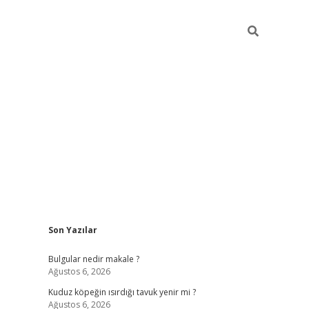
Sidebar
Son Yazılar
vdcasino gi
Bulgular nedir makale ?
Ağustos 6, 2026
Kuduz köpeğin ısırdığı tavuk yenir mi ?
Ağustos 6, 2026