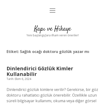
menüyü
Anasayfa
aç
Gizlilik Politikası
Kapı ve Hikaye
Yasal Uyarı
Yeni başlangıçlara ilham veren öneriler!
Hakkımızda
Etiket:
Sağlık ocağı doktoru gözlük yazar mı
Dinlendirici Gözlük Kimler
Kullanabilir
Tarih: Ekim 6, 2024
Dinlendirici gözlük kimlere verilir? Gerekirse, bir göz
doktoru rahatlatıcı gözlük önerebilir. Özellikle uzun
süreli bilgisayar kullanımı, okuma veya diğer görsel