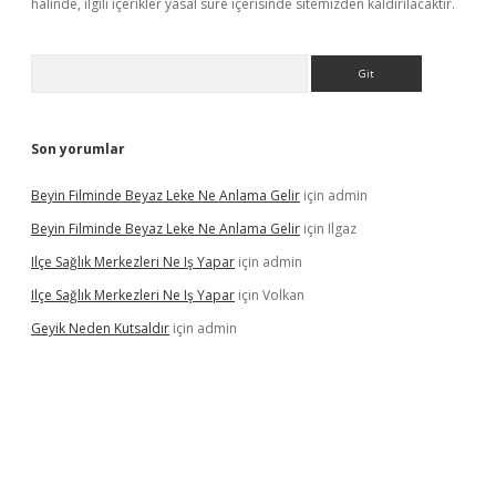
halinde, ilgili içerikler yasal süre içerisinde sitemizden kaldırılacaktır.
Arama
Son yorumlar
Beyin Filminde Beyaz Leke Ne Anlama Gelir
için
admin
Beyin Filminde Beyaz Leke Ne Anlama Gelir
için
Ilgaz
Ilçe Sağlık Merkezleri Ne Iş Yapar
için
admin
Ilçe Sağlık Merkezleri Ne Iş Yapar
için
Volkan
Geyik Neden Kutsaldır
için
admin