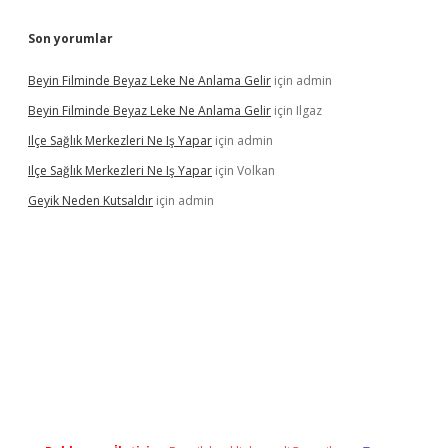
Son yorumlar
Beyin Filminde Beyaz Leke Ne Anlama Gelir
için
admin
Beyin Filminde Beyaz Leke Ne Anlama Gelir
için
Ilgaz
Ilçe Sağlık Merkezleri Ne Iş Yapar
için
admin
Ilçe Sağlık Merkezleri Ne Iş Yapar
için
Volkan
Geyik Neden Kutsaldır
için
admin
iriş