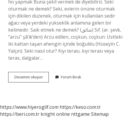
ho yapmak Buna şekil vermek de diyebiliriz. Seki
oturmak ne demek? Seki, evlerin önüne oturmak
için dikilen düzenek, oturmak için kullanılan sedir
ağacı veya yerdeki yükseklik anlamına gelen bir
kelimedir. Saik etmek ne demek? (ﺷﺎﺋﻖ) Sıf. (ar. şevḳ,
“arzu” şā’iḳ’den) Arzu edilen, coşkun, coşkun: Üstteki
iki kattan taşan ahengin içinde boğuldu (Hüseyin C.
Yalçın). Seki nasıl olur? Kıyı terası, kıyı terası veya
teras, dalgalar…
Seki
Devamını okuyun
Yorum Bırak
Yapmak
Ne
Demek
https://www.hiyeroglif.com
https://keso.com.tr
https://beri.com.tr
knight online
nttgame
Sitemap