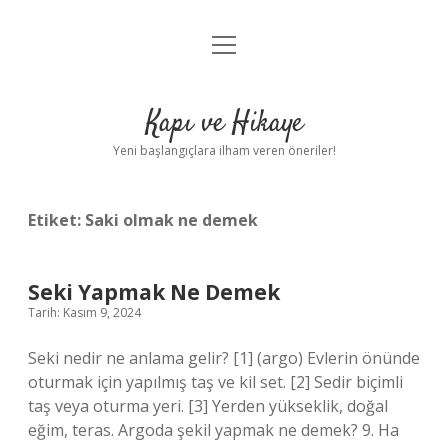
menüyü
Anasayfa
aç
Gizlilik Politikası
Kapı ve Hikaye
Yasal Uyarı
Yeni başlangıçlara ilham veren öneriler!
Hakkımızda
Etiket:
Saki olmak ne demek
Seki Yapmak Ne Demek
Tarih: Kasım 9, 2024
Seki nedir ne anlama gelir? [1] (argo) Evlerin önünde
oturmak için yapılmış taş ve kil set. [2] Sedir biçimli
taş veya oturma yeri. [3] Yerden yükseklik, doğal
eğim, teras. Argoda şekil yapmak ne demek? 9. Ha