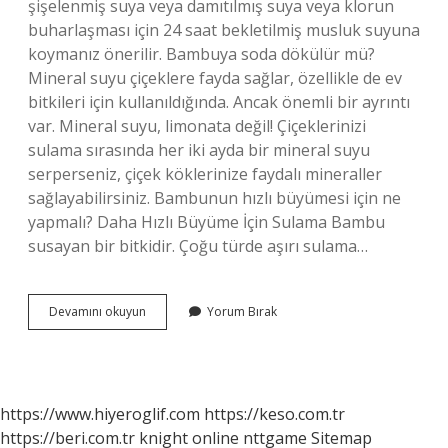
şişelenmiş suya veya damıtılmış suya veya klorun
buharlaşması için 24 saat bekletilmiş musluk suyuna
koymanız önerilir. Bambuya soda dökülür mü?
Mineral suyu çiçeklere fayda sağlar, özellikle de ev
bitkileri için kullanıldığında. Ancak önemli bir ayrıntı
var. Mineral suyu, limonata değil! Çiçeklerinizi
sulama sırasında her iki ayda bir mineral suyu
serperseniz, çiçek köklerinize faydalı mineraller
sağlayabilirsiniz. Bambunun hızlı büyümesi için ne
yapmalı? Daha Hızlı Büyüme İçin Sulama Bambu
susayan bir bitkidir. Çoğu türde aşırı sulama…
Bambuya
Devamını okuyun
Yorum Bırak
Soda
Konulur
Mu
https://www.hiyeroglif.com
https://keso.com.tr
https://beri.com.tr
knight online
nttgame
Sitemap