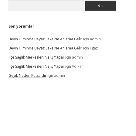
Arama
Son yorumlar
Beyin Filminde Beyaz Leke Ne Anlama Gelir
için
admin
Beyin Filminde Beyaz Leke Ne Anlama Gelir
için
Ilgaz
Ilçe Sağlık Merkezleri Ne Iş Yapar
için
admin
Ilçe Sağlık Merkezleri Ne Iş Yapar
için
Volkan
Geyik Neden Kutsaldır
için
admin
dcasino giriş