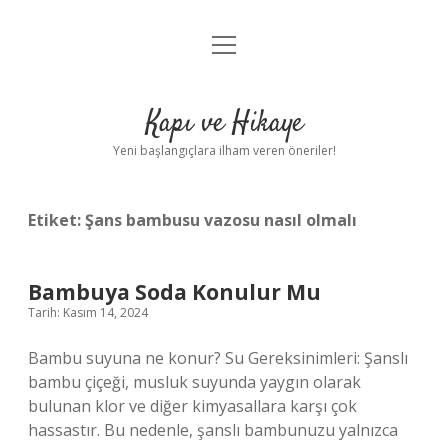
menüyü
Anasayfa
aç
Gizlilik Politikası
Kapı ve Hikaye
Yasal Uyarı
Yeni başlangıçlara ilham veren öneriler!
Hakkımızda
Etiket:
Şans bambusu vazosu nasıl olmalı
Bambuya Soda Konulur Mu
Tarih: Kasım 14, 2024
Bambu suyuna ne konur? Su Gereksinimleri: Şanslı
bambu çiçeği, musluk suyunda yaygın olarak
bulunan klor ve diğer kimyasallara karşı çok
hassastır. Bu nedenle, şanslı bambunuzu yalnızca