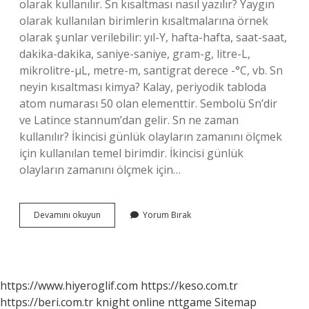
olarak kullanılır. Sn kısaltması nasıl yazılır? Yaygın
olarak kullanılan birimlerin kısaltmalarına örnek
olarak şunlar verilebilir: yıl-Y, hafta-hafta, saat-saat,
dakika-dakika, saniye-saniye, gram-g, litre-L,
mikrolitre-µL, metre-m, santigrat derece -°C, vb. Sn
neyin kısaltması kimya? Kalay, periyodik tabloda
atom numarası 50 olan elementtir. Sembolü Sn’dir
ve Latince stannum’dan gelir. Sn ne zaman
kullanılır? İkincisi günlük olayların zamanını ölçmek
için kullanılan temel birimdir. İkincisi günlük
olayların zamanını ölçmek için…
Sn
Devamını okuyun
Yorum Bırak
Mı
Sn
Mi
https://www.hiyeroglif.com
https://keso.com.tr
https://beri.com.tr
knight online
nttgame
Sitemap