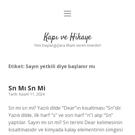
menüyü
Anasayfa
aç
Gizlilik Politikası
Kapı ve Hikaye
Yasal Uyarı
Yeni başlangıçlara ilham veren öneriler!
Hakkımızda
Etiket:
Sayın yetkili diye başlanır mı
Sn Mı Sn Mi
Tarih: Kasım 11, 2024
Sn mi sn mi? Yazılı dilde “Dear”ın kısaltması “Sn”dir.
Yazılı dilde, ilk harf “s” ve son harf “n”i alıp “Sn”
yaptılar. Sayın mı sn mi? Sn terimi Dear kelimesinin
kısaltmasıdır ve kimyada kalay elementinin simgesi