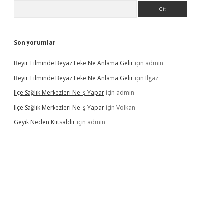
Arama
Son yorumlar
Beyin Filminde Beyaz Leke Ne Anlama Gelir
için
admin
Beyin Filminde Beyaz Leke Ne Anlama Gelir
için
Ilgaz
Ilçe Sağlık Merkezleri Ne Iş Yapar
için
admin
Ilçe Sağlık Merkezleri Ne Iş Yapar
için
Volkan
Geyik Neden Kutsaldır
için
admin
dcasino giriş