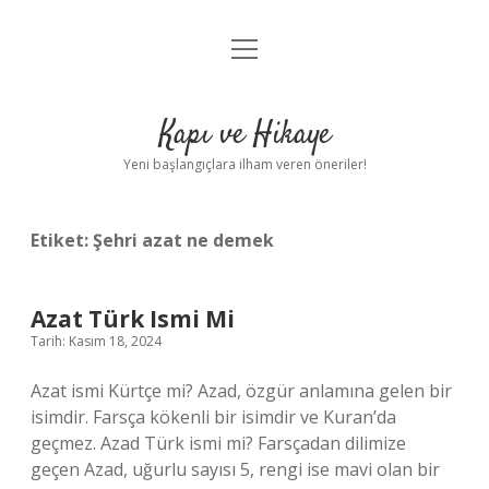
menüyü
Anasayfa
aç
Gizlilik Politikası
Kapı ve Hikaye
Yasal Uyarı
Yeni başlangıçlara ilham veren öneriler!
Hakkımızda
Etiket:
Şehri azat ne demek
Azat Türk Ismi Mi
Tarih: Kasım 18, 2024
Azat ismi Kürtçe mi? Azad, özgür anlamına gelen bir
isimdir. Farsça kökenli bir isimdir ve Kuran’da
geçmez. Azad Türk ismi mi? Farsçadan dilimize
geçen Azad, uğurlu sayısı 5, rengi ise mavi olan bir