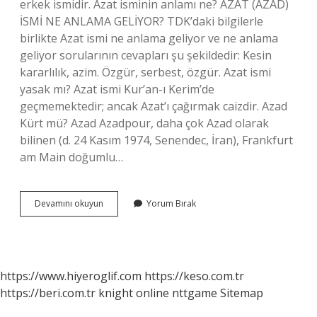
erkek ismidir. Azat isminin anlamı ne? AZAT (AZAD)
İSMİ NE ANLAMA GELİYOR? TDK’daki bilgilerle
birlikte Azat ismi ne anlama geliyor ve ne anlama
geliyor sorularının cevapları şu şekildedir: Kesin
kararlılık, azim. Özgür, serbest, özgür. Azat ismi
yasak mı? Azat ismi Kur’an-ı Kerim’de
geçmemektedir; ancak Azat’ı çağırmak caizdir. Azad
Kürt mü? Azad Azadpour, daha çok Azad olarak
bilinen (d. 24 Kasım 1974, Senendec, İran), Frankfurt
am Main doğumlu…
Azat
Devamını okuyun
Yorum Bırak
Türk
Ismi
Mi
https://www.hiyeroglif.com
https://keso.com.tr
https://beri.com.tr
knight online
nttgame
Sitemap