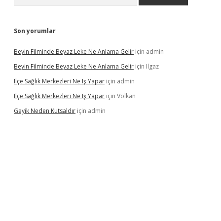
Son yorumlar
Beyin Filminde Beyaz Leke Ne Anlama Gelir
için
admin
Beyin Filminde Beyaz Leke Ne Anlama Gelir
için
Ilgaz
Ilçe Sağlık Merkezleri Ne Iş Yapar
için
admin
Ilçe Sağlık Merkezleri Ne Iş Yapar
için
Volkan
Geyik Neden Kutsaldır
için
admin
dcasino giriş