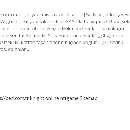
oturmak için yapılmış taş ve kil set. [2] Sedir biçimli taş vey
as. Argoda şekil yapmak ne demek? 9. Ha ho yapmak Buna şeki
 evlerin önüne oturmak için dikilen düzenek, oturmak için
n bir kelimedir. Saik etmek ne demek? (ﺷﺎﺋﻖ) Sıf. (ar.
 Üstteki iki kattan taşan ahengin içinde boğuldu (Hüseyin C.
eras, dalgalar…
://beri.com.tr
knight online
nttgame
Sitemap