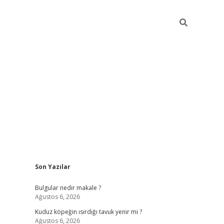
Sidebar
Son Yazılar
vdcasino gi
Bulgular nedir makale ?
Ağustos 6, 2026
Kuduz köpeğin ısırdığı tavuk yenir mi ?
Ağustos 6, 2026