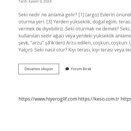
Tarih: Kasım 9, 2024
Seki nedir ne anlama gelir? [1] (argo) Evlerin önünde 
oturma yeri. [3] Yerden yükseklik, doğal eğim, ter
vermek de diyebiliriz. Seki oturmak ne demek? Seki,
kullanılan sedir ağacı veya yerdeki yükseklik anlamına gele
şevḳ, “arzu” şā’iḳ’den) Arzu edilen, coşkun, coşkun:
Yalçın). Seki nasıl olur? Kıyı terası, kıyı terası veya t
Seki
Devamını okuyun
Yorum Bırak
Yapmak
Ne
Demek
https://www.hiyeroglif.com
https://keso.com.tr
https