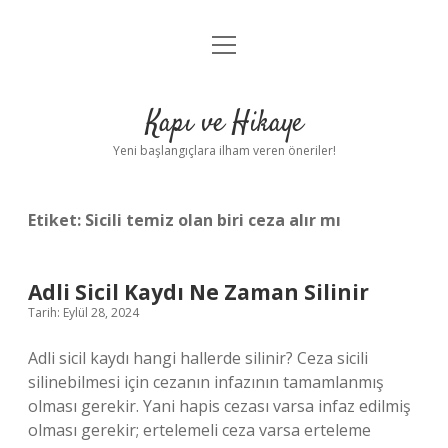
menüyü
Anasayfa
aç
Gizlilik Politikası
Kapı ve Hikaye
Yasal Uyarı
Yeni başlangıçlara ilham veren öneriler!
Hakkımızda
Etiket:
Sicili temiz olan biri ceza alır mı
Adli Sicil Kaydı Ne Zaman Silinir
Tarih: Eylül 28, 2024
Adli sicil kaydı hangi hallerde silinir? Ceza sicili
silinebilmesi için cezanın infazının tamamlanmış
olması gerekir. Yani hapis cezası varsa infaz edilmiş
olması gerekir; ertelemeli ceza varsa erteleme