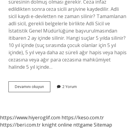
süresinin dolmuş olması gerekir. Ceza infaz
edildikten sonra ceza sicili arşivine kaydedilir. Adli
sicil kaydı e-devletten ne zaman silinir? Tamamlanan
adli sicil, gerekli belgelerle birlikte Adli Sicil ve
İstatistik Genel Müdürlüğüne başvurulmasından
itibaren 2 ay içinde silinir. Hangi suçlar 5 yılda silinir?
10 yıl içinde (suç sırasında çocuk olanlar için 5 yıl
içinde), 5 yıl veya daha az süreli ağır hapis veya hapis
cezasına veya ağır para cezasına mahkûmiyet
halinde 5 yıl içinde…
Adli
Devamını okuyun
2 Yorum
Sicil
Kaydı
Ne
Zaman
Silinir
https://www.hiyeroglif.com
https://keso.com.tr
https://beri.com.tr
knight online
nttgame
Sitemap