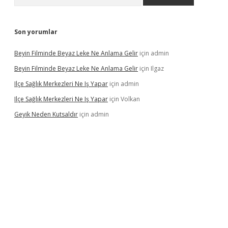
Son yorumlar
Beyin Filminde Beyaz Leke Ne Anlama Gelir
için
admin
Beyin Filminde Beyaz Leke Ne Anlama Gelir
için
Ilgaz
Ilçe Sağlık Merkezleri Ne Iş Yapar
için
admin
Ilçe Sağlık Merkezleri Ne Iş Yapar
için
Volkan
Geyik Neden Kutsaldır
için
admin
dcasino giriş