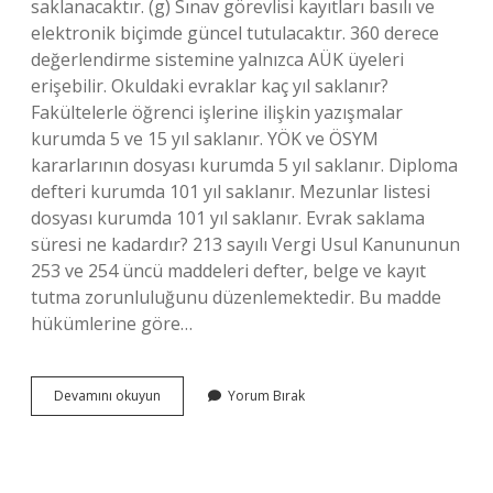
saklanacaktır. (g) Sınav görevlisi kayıtları basılı ve
elektronik biçimde güncel tutulacaktır. 360 derece
değerlendirme sistemine yalnızca AÜK üyeleri
erişebilir. Okuldaki evraklar kaç yıl saklanır?
Fakültelerle öğrenci işlerine ilişkin yazışmalar
kurumda 5 ve 15 yıl saklanır. YÖK ve ÖSYM
kararlarının dosyası kurumda 5 yıl saklanır. Diploma
defteri kurumda 101 yıl saklanır. Mezunlar listesi
dosyası kurumda 101 yıl saklanır. Evrak saklama
süresi ne kadardır? 213 sayılı Vergi Usul Kanununun
253 ve 254 üncü maddeleri defter, belge ve kayıt
tutma zorunluluğunu düzenlemektedir. Bu madde
hükümlerine göre…
Rehberlik
Devamını okuyun
Yorum Bırak
Servisi
Evrakları
Kaç
Yıl