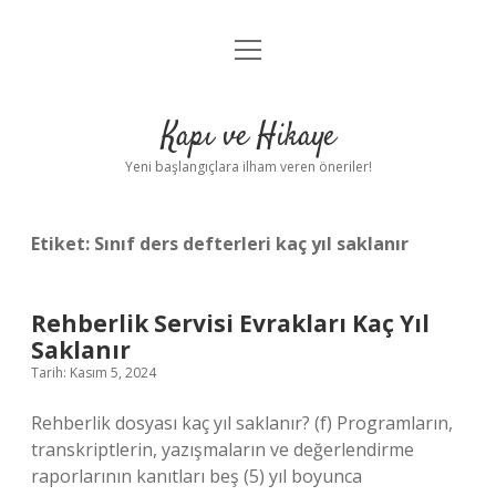
menüyü
Anasayfa
aç
Gizlilik Politikası
Kapı ve Hikaye
Yasal Uyarı
Yeni başlangıçlara ilham veren öneriler!
Hakkımızda
Etiket:
Sınıf ders defterleri kaç yıl saklanır
Rehberlik Servisi Evrakları Kaç Yıl
Saklanır
Tarih: Kasım 5, 2024
Rehberlik dosyası kaç yıl saklanır? (f) Programların,
transkriptlerin, yazışmaların ve değerlendirme
raporlarının kanıtları beş (5) yıl boyunca