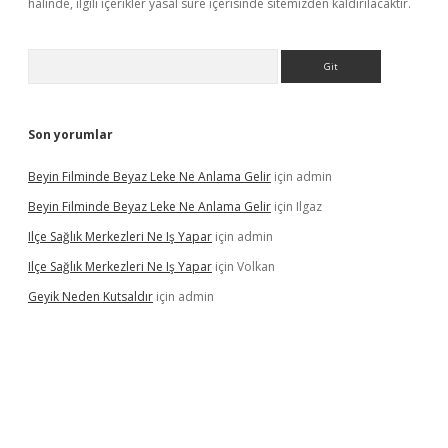
halinde, ilgili içerikler yasal süre içerisinde sitemizden kaldırılacaktır.
Arama
Son yorumlar
Beyin Filminde Beyaz Leke Ne Anlama Gelir
için
admin
Beyin Filminde Beyaz Leke Ne Anlama Gelir
için
Ilgaz
Ilçe Sağlık Merkezleri Ne Iş Yapar
için
admin
Ilçe Sağlık Merkezleri Ne Iş Yapar
için
Volkan
Geyik Neden Kutsaldır
için
admin