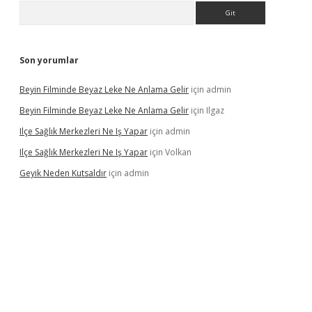
Arama
Son yorumlar
Beyin Filminde Beyaz Leke Ne Anlama Gelir
için
admin
Beyin Filminde Beyaz Leke Ne Anlama Gelir
için
Ilgaz
Ilçe Sağlık Merkezleri Ne Iş Yapar
için
admin
Ilçe Sağlık Merkezleri Ne Iş Yapar
için
Volkan
Geyik Neden Kutsaldır
için
admin
dcasino giriş