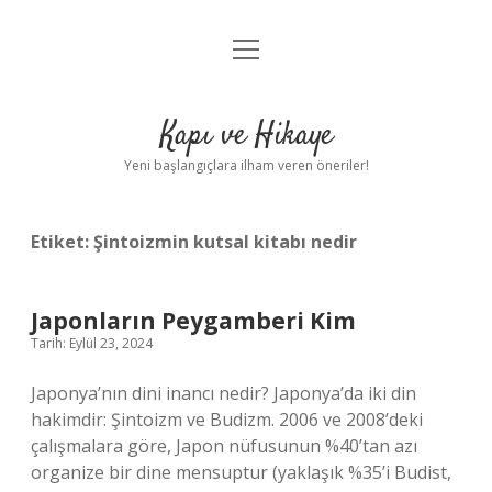
menüyü
Anasayfa
aç
Gizlilik Politikası
Kapı ve Hikaye
Yasal Uyarı
Yeni başlangıçlara ilham veren öneriler!
Hakkımızda
Etiket:
Şintoizmin kutsal kitabı nedir
Japonların Peygamberi Kim
Tarih: Eylül 23, 2024
Japonya’nın dini inancı nedir? Japonya’da iki din
hakimdir: Şintoizm ve Budizm. 2006 ve 2008’deki
çalışmalara göre, Japon nüfusunun %40’tan azı
organize bir dine mensuptur (yaklaşık %35’i Budist,