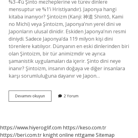
%3-4’ü Şinto mezheplerine ve türev dinlere
mensuptur ve %1’i Hristiyandır). Japonya hangi
kitaba inanıyor? Şintoizm (Kanji: 神道 Shintō, Kami
no Michi) veya Şintoizm, Japonya’nın yerel dini ve
Japonların ulusal dinidir. Eskiden Japonya’nın resmi
diniydi. Sadece Japonya’da 119 milyon kişi dini
törenlere katılıyor. Dünyanın en eski dinlerinden biri
olan Şintoizm, bir tür animizmdir ve ayrıca
şamanistik uygulamaları da içerir. Şinto dini neye
inanır? Şintoizm, insanın doğaya ve diğer insanlara
karşı sorumluluğuna dayanır ve Japon…
Japonların
Devamını okuyun
2 Yorum
Peygamberi
Kim
https://www.hiyeroglif.com
https://keso.com.tr
https://beri.com.tr
knight online
nttgame
Sitemap