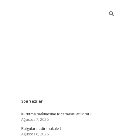
Sidebar
Son Yazılar
vdcasino giriş
Kurutma makinesine iç çamaşırı atılır mı ?
Ağustos 7, 2026
Bulgular nedir makale ?
Ağustos 6, 2026