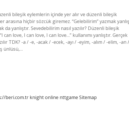
üzenli bileşik eylemlerin içinde yer alır ve düzenli bileşik
ükler arasına hiçbir sözcük giremez. “Gelebilirim” yazmak yanlı
k da yanlıştır. Sevedebilirim nasıl yazılır? Düzenli bileşik
I can love, I can love, I can love…” kullanımı yanlıştır. Gerçek
lır TDK? -a / -e, -acak / -ecek, -ayı / -eyim, -alım / -elim, -an 
ış ünlüsü,…
://beri.com.tr
knight online
nttgame
Sitemap