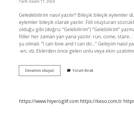
Tarih: Kasım 17, 2024
Geledebilirim nasıl yazılır? Bileşik bileşik eylemler d
eylemler bileşik olarak yazılır. Fiili oluşturan sözc
olduğu gibi (doğru: “Gelebilirim”) “Gelebilirim” yazma
fiiller her zaman yan yana yazılır: run, come, stare… “
şu olmalı: “I can love and I can do…” Geleyim nasıl yazı
-en, vb. Eklerden önce gelen ünlü veya ekin uzatılm
Sevedebilirim
Devamını okuyun
Yorum Bırak
Nasil
Yazilir
https://www.hiyeroglif.com
https://keso.com.tr
https