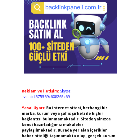
Reklam ve İletişim:
Skype:
live:.cid.575569c608265c69
Yasal Uyarı:
Bu internet sitesi, herhangi bir
marka, kurum veya şahıs şirketi ile hiçbir
bağlantısı bulunmamaktadır. Sitede yalnızca
kendi hazırladığımız makaleler
paylaşılmaktadır. Burada yer alan içerikler
haber niteliği taşımamakta olup, gerçek kurum