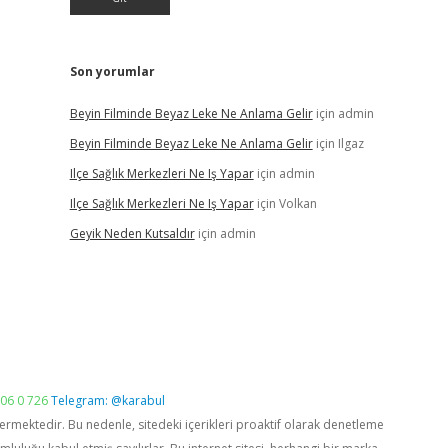
Son yorumlar
Beyin Filminde Beyaz Leke Ne Anlama Gelir
için
admin
Beyin Filminde Beyaz Leke Ne Anlama Gelir
için
Ilgaz
Ilçe Sağlık Merkezleri Ne Iş Yapar
için
admin
Ilçe Sağlık Merkezleri Ne Iş Yapar
için
Volkan
Geyik Neden Kutsaldır
için
admin
06 0 726
Telegram: @karabul
vermektedir. Bu nedenle, sitedeki içerikleri proaktif olarak denetleme