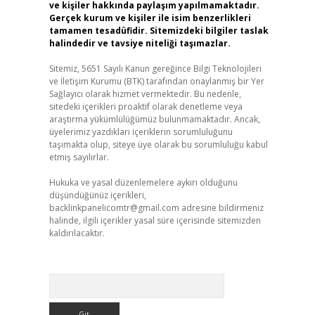
ve kişiler hakkında paylaşım yapılmamaktadır.
Gerçek kurum ve kişiler ile isim benzerlikleri
tamamen tesadüfidir. Sitemizdeki bilgiler taslak
halindedir ve tavsiye niteliği taşımazlar.
Sitemiz, 5651 Sayılı Kanun gereğince Bilgi Teknolojileri
ve İletişim Kurumu (BTK) tarafından onaylanmış bir Yer
Sağlayıcı olarak hizmet vermektedir. Bu nedenle,
sitedeki içerikleri proaktif olarak denetleme veya
araştırma yükümlülüğümüz bulunmamaktadır. Ancak,
üyelerimiz yazdıkları içeriklerin sorumluluğunu
taşımakta olup, siteye üye olarak bu sorumluluğu kabul
etmiş sayılırlar.
Hukuka ve yasal düzenlemelere aykırı olduğunu
düşündüğünüz içerikleri,
backlinkpanelicomtr@gmail.com
adresine bildirmeniz
halinde, ilgili içerikler yasal süre içerisinde sitemizden
kaldırılacaktır.
Arama