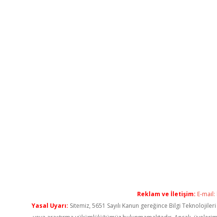
Reklam ve İletişim:
E-mail:
Yasal Uyarı:
Sitemiz, 5651 Sayılı Kanun gereğince Bilgi Teknolojiler