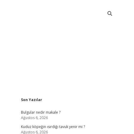
Sidebar
Son Yazılar
vdcasino gi
Bulgular nedir makale ?
Ağustos 6, 2026
Kuduz köpeğin ısırdığı tavuk yenir mi ?
Ağustos 6, 2026