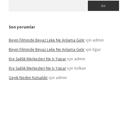
Arama
Son yorumlar
Beyin Filminde Beyaz Leke Ne Anlama Gelir
için
admin
Beyin Filminde Beyaz Leke Ne Anlama Gelir
için
Ilgaz
Ilçe Sağlık Merkezleri Ne Iş Yapar
için
admin
Ilçe Sağlık Merkezleri Ne Iş Yapar
için
Volkan
Geyik Neden Kutsaldır
için
admin
vdcasino giriş