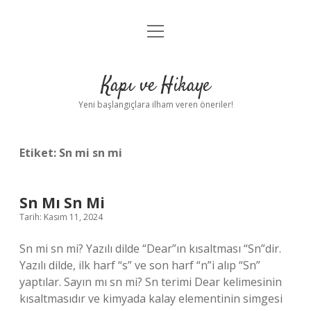
menüyü
Anasayfa
aç
Gizlilik Politikası
Kapı ve Hikaye
Yasal Uyarı
Yeni başlangıçlara ilham veren öneriler!
Hakkımızda
Etiket:
Sn mi sn mi
Sn Mı Sn Mi
Tarih: Kasım 11, 2024
Sn mi sn mi? Yazılı dilde “Dear”ın kısaltması “Sn”dir.
Yazılı dilde, ilk harf “s” ve son harf “n”i alıp “Sn”
yaptılar. Sayın mı sn mi? Sn terimi Dear kelimesinin
kısaltmasıdır ve kimyada kalay elementinin simgesi