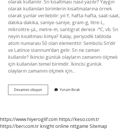
olarak kullanılır. Sn kısaltması nasıl yazılır? Yaygın
olarak kullanılan birimlerin kısaltmalarına örnek
olarak şunlar verilebilir: yıl-Y, hafta-hafta, saat-saat,
dakika-dakika, saniye-saniye, gram-g, litre-L,
mikrolitre-µL, metre-m, santigrat derece -°C, vb. Sn
neyin kısaltması kimya? Kalay, periyodik tabloda
atom numarası 50 olan elementtir. Sembolü Sn’dir
ve Latince stannum’dan gelir. Sn ne zaman
kullanılır? İkincisi günlük olayların zamanını ölçmek
için kullanılan temel birimdir. İkincisi günlük
olayların zamanını ölçmek için…
Sn
Devamını okuyun
Yorum Bırak
Mı
Sn
Mi
https://www.hiyeroglif.com
https://keso.com.tr
https://beri.com.tr
knight online
nttgame
Sitemap