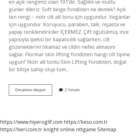
en açık rengimiz olan 101’dir. Sağlıklı ve mutlu
günler dileriz. Soft beige fondöten ne demek? Açık
ten rengi – nötr cilt alt tonu için uygundur. Veganlar
için uygundur. Koruyucu, paraben, talk, nişasta ve
yapay renklendiriciler İÇERMEZ. Çift öğütülmüş ince
yapısıyla ipeksi bir kapatıcılık sağlarken, cilt
gözeneklerini tıkamaz ve cildin nefes almasını
sağlar. Flormar skin lifting fondöten hangi cilt tipine
uygun? Nötr alt tonlu Skin Lifting Fondöten, doğal
bir bitişe sahip olup tüm…
Flormar
Devamını okuyun
2 Yorum
102
Fondöten
Hangi
Renk
https://www.hiyeroglif.com
https://keso.com.tr
https://beri.com.tr
knight online
nttgame
Sitemap