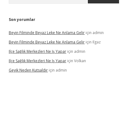
Son yorumlar
Beyin Filminde Beyaz Leke Ne Anlama Gelir
için
admin
Beyin Filminde Beyaz Leke Ne Anlama Gelir
için
Ilgaz
Ilçe Sağlık Merkezleri Ne Iş Yapar
için
admin
Ilçe Sağlık Merkezleri Ne Iş Yapar
için
Volkan
Geyik Neden Kutsaldır
için
admin
casino giriş