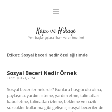
menüyü
Anasayfa
aç
Gizlilik Politikası
Kapı ve Hikaye
Yasal Uyarı
Yeni başlangıçlara ilham veren öneriler!
Hakkımızda
Etiket:
Sosyal beceri nedir özel eğitimde
Sosyal Beceri Nedir Örnek
Tarih: Eylül 24, 2024
Sosyal beceriler nelerdir? Bunlara hoşgörülü olma,
paylaşma, yardım isteme, yardım etme, talimatları
kabul etme, talimatları izleme, bekleme ve nazik
sözcükler kullanma gibi gelişmiş sosyal beceriler de