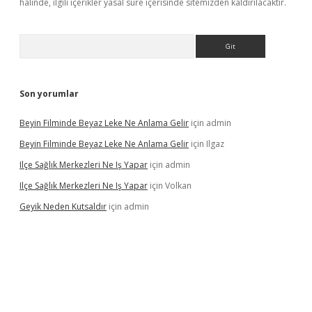
halinde, ilgili içerikler yasal süre içerisinde sitemizden kaldırılacaktır.
Arama
Son yorumlar
Beyin Filminde Beyaz Leke Ne Anlama Gelir
için
admin
Beyin Filminde Beyaz Leke Ne Anlama Gelir
için
Ilgaz
Ilçe Sağlık Merkezleri Ne Iş Yapar
için
admin
Ilçe Sağlık Merkezleri Ne Iş Yapar
için
Volkan
Geyik Neden Kutsaldır
için
admin