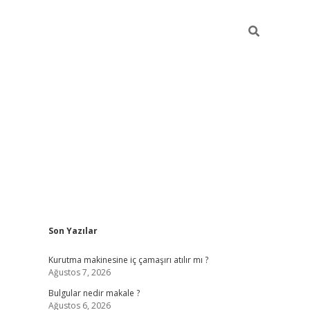
Sidebar
Son Yazılar
vdcasino gi
Kurutma makinesine iç çamaşırı atılır mı ?
Ağustos 7, 2026
Bulgular nedir makale ?
Ağustos 6, 2026