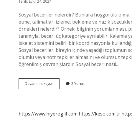
Tarih: Eylül 24, 2024
Sosyal beceriler nelerdir? Bunlara hoşgörülü olma, 
etme, talimatları izleme, bekleme ve nazik sözcükler
örnekleri nelerdir? Örnek: bilginin yorumlanması, pr
tanımıyla, beceri üç kategoriye ayrılabilir. Kaleml
iskelet sistemini belirli bir koordinasyonla kullandı
Sosyal beceriler, bireyin içinde yaşadığı toplumun s
olumlu veya nötr tepkiler almasını ve olumsuz tepki
öğrenilmiş davranışlardır. Sosyal beceri nasıl…
Sosyal
Devamını okuyun
2 Yorum
Beceri
Nedir
Örnek
https://www.hiyeroglif.com
https://keso.com.tr
https