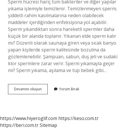
Sperm hücresi hariç tüm bakteriler ve diğer yapılar
yıkama işlemiyle temizlenir. Temizlenmeyen sperm;
şiddetli rahim kasılmalarına neden olabilecek
maddeler içerdiğinden enfeksiyona yol açabilir.
Sperm yıkandıktan sonra hareketli spermler daha
küçük bir alanda toplanır. Yıkanan elde sperm kalır
mı? Düzenli olarak saunaya giren veya sıcak banyo
yapan kişilerde sperm kalitesinde bozulma da
gözlemlenebilir. Şampuan, sabun, duş jeli ve sudaki
klor spermlere zarar verir. Sperm yıkamayla geçer
mi? Sperm yıkama, aşılama ve tüp bebek gibi…
Aşılamada
Devamını okuyun
Yorum Bırak
Sperm
Neden
Yıkanır
https://www.hiyeroglif.com
https://keso.com.tr
https://beri.com.tr
Sitemap