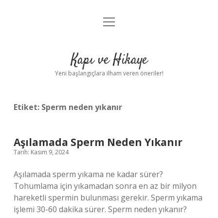
menüyü
Anasayfa
aç
Gizlilik Politikası
Kapı ve Hikaye
Yasal Uyarı
Yeni başlangıçlara ilham veren öneriler!
Hakkımızda
Etiket:
Sperm neden yıkanır
Aşılamada Sperm Neden Yıkanır
Tarih: Kasım 9, 2024
Aşılamada sperm yıkama ne kadar sürer?
Tohumlama için yıkamadan sonra en az bir milyon
hareketli spermin bulunması gerekir. Sperm yıkama
işlemi 30-60 dakika sürer. Sperm neden yıkanır?