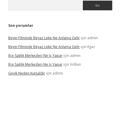
Arama
Son yorumlar
Beyin Filminde Beyaz Leke Ne Anlama Gelir
için
admin
Beyin Filminde Beyaz Leke Ne Anlama Gelir
için
Ilgaz
Ilçe Sağlık Merkezleri Ne Iş Yapar
için
admin
Ilçe Sağlık Merkezleri Ne Iş Yapar
için
Volkan
Geyik Neden Kutsaldır
için
admin
dcasino giriş