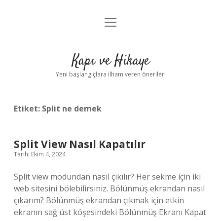
menüyü
Anasayfa
aç
Gizlilik Politikası
Kapı ve Hikaye
Yasal Uyarı
Yeni başlangıçlara ilham veren öneriler!
Hakkımızda
Etiket:
Split ne demek
Split View Nasıl Kapatılır
Tarih: Ekim 4, 2024
Split view modundan nasıl çıkılır? Her sekme için iki
web sitesini bölebilirsiniz. Bölünmüş ekrandan nasıl
çıkarım? Bölünmüş ekrandan çıkmak için etkin
ekranın sağ üst köşesindeki Bölünmüş Ekranı Kapat