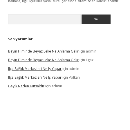
halinde, ilgili içerikler yasal süre içerisinde sitemizden kaldırılacaktır.
Arama
Son yorumlar
Beyin Filminde Beyaz Leke Ne Anlama Gelir
için
admin
Beyin Filminde Beyaz Leke Ne Anlama Gelir
için
Ilgaz
Ilçe Sağlık Merkezleri Ne Iş Yapar
için
admin
Ilçe Sağlık Merkezleri Ne Iş Yapar
için
Volkan
Geyik Neden Kutsaldır
için
admin