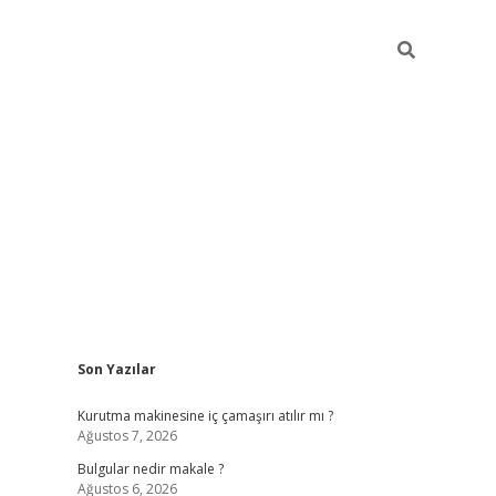
Sidebar
Son Yazılar
vdcasino gi
Kurutma makinesine iç çamaşırı atılır mı ?
Ağustos 7, 2026
Bulgular nedir makale ?
Ağustos 6, 2026