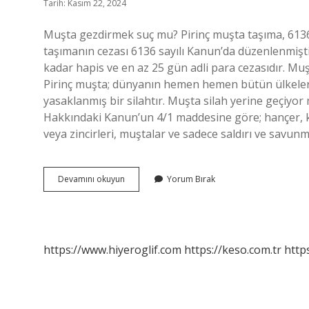
Tarih: Kasım 22, 2024
Muşta gezdirmek suç mu? Pirinç muşta taşıma, 6136 
taşımanın cezası 6136 sayılı Kanun’da düzenlenmişti
kadar hapis ve en az 25 gün adli para cezasıdır. 
Pirinç muşta; dünyanın hemen hemen bütün ülkelerind
yasaklanmış bir silahtır. Muşta silah yerine geçiyor m
Hakkındaki Kanun’un 4/1 maddesine göre; hançer, kam
veya zincirleri, muştalar ve sadece saldırı ve savun
Muşta
Devamını okuyun
Yorum Bırak
Gezdirmek
Yasak
Mı
https://www.hiyeroglif.com
https://keso.com.tr
https