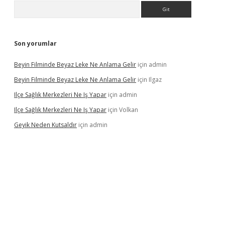
Arama
Son yorumlar
Beyin Filminde Beyaz Leke Ne Anlama Gelir
için
admin
Beyin Filminde Beyaz Leke Ne Anlama Gelir
için
Ilgaz
Ilçe Sağlık Merkezleri Ne Iş Yapar
için
admin
Ilçe Sağlık Merkezleri Ne Iş Yapar
için
Volkan
Geyik Neden Kutsaldır
için
admin
dcasino giriş