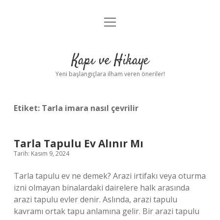
menüyü
Anasayfa
aç
Gizlilik Politikası
Kapı ve Hikaye
Yasal Uyarı
Yeni başlangıçlara ilham veren öneriler!
Hakkımızda
Etiket:
Tarla imara nasıl çevrilir
Tarla Tapulu Ev Alınır Mı
Tarih: Kasım 9, 2024
Tarla tapulu ev ne demek? Arazi irtifakı veya oturma
izni olmayan binalardaki dairelere halk arasında
arazi tapulu evler denir. Aslında, arazi tapulu
kavramı ortak tapu anlamına gelir. Bir arazi tapulu