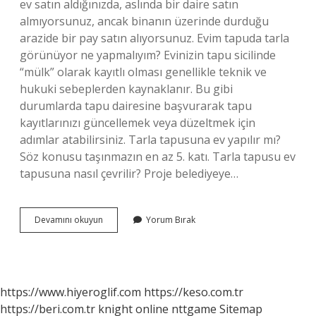
ev satın aldığınızda, aslında bir daire satın
almıyorsunuz, ancak binanın üzerinde durduğu
arazide bir pay satın alıyorsunuz. Evim tapuda tarla
görünüyor ne yapmalıyım? Evinizin tapu sicilinde
“mülk” olarak kayıtlı olması genellikle teknik ve
hukuki sebeplerden kaynaklanır. Bu gibi
durumlarda tapu dairesine başvurarak tapu
kayıtlarınızı güncellemek veya düzeltmek için
adımlar atabilirsiniz. Tarla tapusuna ev yapılır mı?
Söz konusu taşınmazın en az 5. katı. Tarla tapusu ev
tapusuna nasıl çevrilir? Proje belediyeye…
Tarla
Devamını okuyun
Yorum Bırak
Tapulu
Ev
Alınır
Mı
https://www.hiyeroglif.com
https://keso.com.tr
https://beri.com.tr
knight online
nttgame
Sitemap